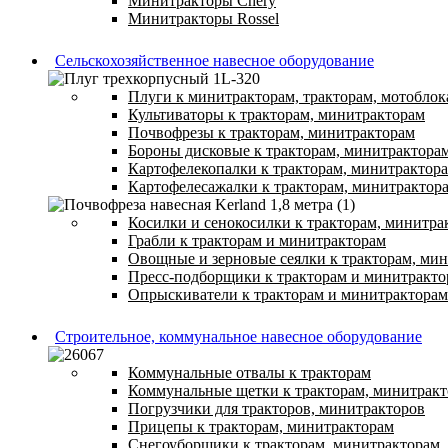
Минитракторы Chery
Минитракторы Rossel
Сельскохозяйственное навесное оборудование
Плуги к минитракторам, тракторам, мотоблок
Культиваторы к тракторам, минитракторам
Почвофрезы к тракторам, минитракторам
Бороны дисковые к тракторам, минитрактора
Картофелекопалки к тракторам, минитрактор
Картофелесажалки к тракторам, минитрактор
Косилки и сенокосилки к тракторам, минитра
Грабли к тракторам и минитракторам
Овощные и зерновые сеялки к тракторам, ми
Пресс-подборщики к тракторам и минитракто
Опрыскиватели к тракторам и минитракторам
Строительное, коммунальное навесное оборудование
Коммунальные отвалы к тракторам
Коммунальные щетки к тракторам, минитрак
Погрузчики для тракторов, минитракторов
Прицепы к тракторам, минитракторам
Снегоуборщики к тракторам, минитракторам