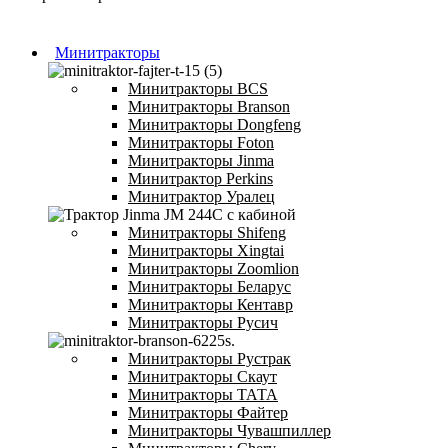
Минитракторы
Минитракторы BCS
Минитракторы Branson
Минитракторы Dongfeng
Минитракторы Foton
Минитракторы Jinma
Минитрактор Perkins
Минитрактор Уралец
Минитракторы Shifeng
Минитракторы Xingtai
Минитракторы Zoomlion
Минитракторы Беларус
Минитракторы Кентавр
Минитракторы Русич
Минитракторы Рустрак
Минитракторы Скаут
Минитракторы ТАТА
Минитракторы Файтер
Минитракторы Чувашпиллер