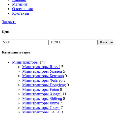
Магазин
О компании
Контакты
Закрыть
Цена
Минимальная
Максимальная
Фильтра
цена
цена
Категории товаров
Минитракторы
147
Минитракторы Rossel
5
Минитракторы Уралец
5
Минитракторы Кентавр
9
Минитракторы Файтер
2
Минитракторы Dongfeng
9
Минитракторы Foton
8
Минитракторы Xingtai
11
Минитракторы Shifeng
8
Минитракторы Jinma
7
Минитракторы Скаут
7
Минитракторы ТАТА
3