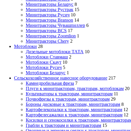
Минитракторы Беларус
8
Минитракторы Рустрак
15
Минитракторы Русич
10
Минитракторы Branson
14
Минитракторы Чувашпиллер
6
Минитракторы BCS
17
Минитракторы Zoomlion
1
Минитракторы Chery
2
Мотоблоки
28
Дизельные мотоблоки ТАТА
10
Мотоблоки Ставмаш
2
Мотоблоки Скаут
10
Мотоблоки Русич
5
Мотоблоки Беларус
1
Сельскохозяйственное навесное оборудование
217
Камнедробильная фреза
7
Плуги к минитракторам, тракторам, мотоблокам
20
Культиваторы к тракторам, минитракторам
11
Почвофрезы к тракторам, минитракторам
29
Бороны дисковые к тракторам, минитракторам
8
Картофелекопалки к тракторам, минитракторам
12
Картофелесажалки к тракторам, минитракторам
12
Косилки и сенокосилки к тракторам, минитрактора
Грабли к тракторам и минитракторам
15
Овощные и зерновые сеялки к тракторам, минитра