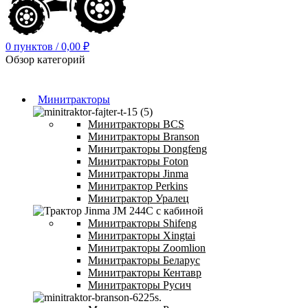
0
пунктов
/
0,00
₽
Обзор категорий
Минитракторы
Минитракторы BCS
Минитракторы Branson
Минитракторы Dongfeng
Минитракторы Foton
Минитракторы Jinma
Минитрактор Perkins
Минитрактор Уралец
Минитракторы Shifeng
Минитракторы Xingtai
Минитракторы Zoomlion
Минитракторы Беларус
Минитракторы Кентавр
Минитракторы Русич