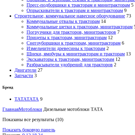
Пресс-подборщики к тракторам и минитракторам
5
Опрыскиватели к тракторам и минитракторам
9
Строительное, коммунальное навесное оборудование
73
Коммунальные отвалы к тракторам
14
Коммунальные щетки к тракторам, минитракторам
Погрузчики для тракторов, минитракторов
7
Прицепы к тракторам, минитракторам
12
Снегоуборщики к тракторам, минитракторам
6
Измельчители древесины к тракторам
2
Шнеки, ямобуры к минитракторам и тракторам
13
Экскаваторы к тракторам, минитракторам
12
Разбрасыватели удобрений для тракторов
2
Двигатели
27
Запчасти
3
Бренд
ТАТА
ТАТА
9
Главная
Мотоблоки
Дизельные мотоблоки ТАТА
Цены:
Показаны все результаты (10)
по
Показать боковую панель
возрастанию