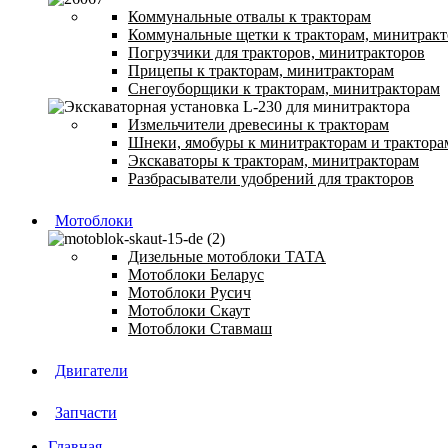
Коммунальные отвалы к тракторам
Коммунальные щетки к тракторам, минитрак
Погрузчики для тракторов, минитракторов
Прицепы к тракторам, минитракторам
Снегоуборщики к тракторам, минитракторам
Измельчители древесины к тракторам
Шнеки, ямобуры к минитракторам и трактора
Экскаваторы к тракторам, минитракторам
Разбрасыватели удобрений для тракторов
Мотоблоки
Дизельные мотоблоки ТАТА
Мотоблоки Беларус
Мотоблоки Русич
Мотоблоки Скаут
Мотоблоки Ставмаш
Двигатели
Запчасти
Главная