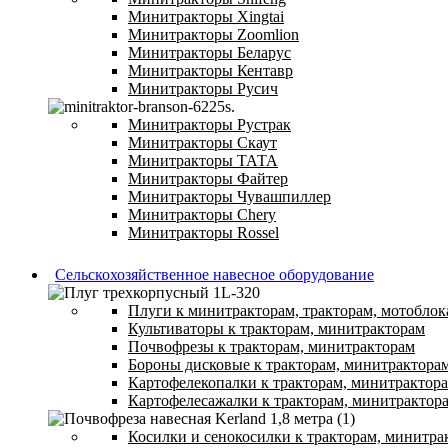
Минитракторы Xingtai
Минитракторы Zoomlion
Минитракторы Беларус
Минитракторы Кентавр
Минитракторы Русич
Минитракторы Рустрак
Минитракторы Скаут
Минитракторы ТАТА
Минитракторы Файтер
Минитракторы Чувашпиллер
Минитракторы Chery
Минитракторы Rossel
Сельскохозяйственное навесное оборудование
Плуги к минитракторам, тракторам, мотоблок
Культиваторы к тракторам, минитракторам
Почвофрезы к тракторам, минитракторам
Бороны дисковые к тракторам, минитрактора
Картофелекопалки к тракторам, минитрактор
Картофелесажалки к тракторам, минитрактор
Косилки и сенокосилки к тракторам, минитра