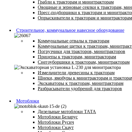
Грабли к тракторам и минитракторам
Овощные и зерновые сеялки к тракторам, ми
Пресс-подборщики к тракторам и минитракто
Опрыскиватели к тракторам и минитракторам
Строительное, коммунальное навесное оборудование
Коммунальные отвалы к тракторам
Коммунальные щетки к тракторам, минитрак
Погрузчики для тракторов, минитракторов
Прицепы к тракторам, минитракторам
Снегоуборщики к тракторам, минитракторам
Измельчители древесины к тракторам
Шнеки, ямобуры к минитракторам и трактора
Экскаваторы к тракторам, минитракторам
Разбрасыватели удобрений для тракторов
Мотоблоки
Дизельные мотоблоки ТАТА
Мотоблоки Беларус
Мотоблоки Русич
Мотоблоки Скаут