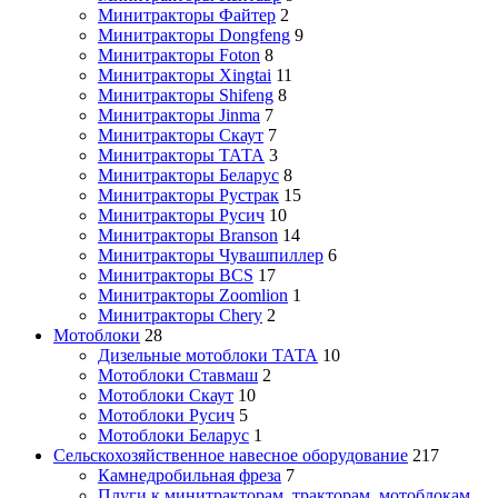
Минитракторы Файтер
2
Минитракторы Dongfeng
9
Минитракторы Foton
8
Минитракторы Xingtai
11
Минитракторы Shifeng
8
Минитракторы Jinma
7
Минитракторы Скаут
7
Минитракторы ТАТА
3
Минитракторы Беларус
8
Минитракторы Рустрак
15
Минитракторы Русич
10
Минитракторы Branson
14
Минитракторы Чувашпиллер
6
Минитракторы BCS
17
Минитракторы Zoomlion
1
Минитракторы Chery
2
Мотоблоки
28
Дизельные мотоблоки ТАТА
10
Мотоблоки Ставмаш
2
Мотоблоки Скаут
10
Мотоблоки Русич
5
Мотоблоки Беларус
1
Сельскохозяйственное навесное оборудование
217
Камнедробильная фреза
7
Плуги к минитракторам, тракторам, мотоблокам