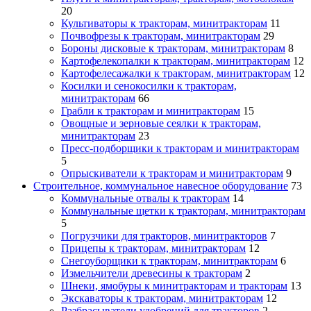
20
Культиваторы к тракторам, минитракторам
11
Почвофрезы к тракторам, минитракторам
29
Бороны дисковые к тракторам, минитракторам
8
Картофелекопалки к тракторам, минитракторам
12
Картофелесажалки к тракторам, минитракторам
12
Косилки и сенокосилки к тракторам,
минитракторам
66
Грабли к тракторам и минитракторам
15
Овощные и зерновые сеялки к тракторам,
минитракторам
23
Пресс-подборщики к тракторам и минитракторам
5
Опрыскиватели к тракторам и минитракторам
9
Строительное, коммунальное навесное оборудование
73
Коммунальные отвалы к тракторам
14
Коммунальные щетки к тракторам, минитракторам
5
Погрузчики для тракторов, минитракторов
7
Прицепы к тракторам, минитракторам
12
Снегоуборщики к тракторам, минитракторам
6
Измельчители древесины к тракторам
2
Шнеки, ямобуры к минитракторам и тракторам
13
Экскаваторы к тракторам, минитракторам
12
Разбрасыватели удобрений для тракторов
2