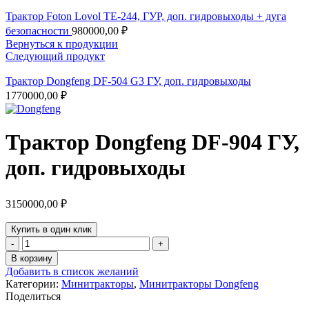
Трактор Foton Lovol TE-244, ГУР, доп. гидровыходы + дуга
безопасности
980000,00
₽
Вернуться к продукции
Следующий продукт
Трактор Dongfeng DF-504 G3 ГУ, доп. гидровыходы
1770000,00
₽
Трактор Dongfeng DF-904 ГУ,
доп. гидровыходы
3150000,00
₽
Купить в один клик
Количество
товара
В корзину
Трактор
Добавить в список желаний
Dongfeng
Категории:
Минитракторы
,
Минитракторы Dongfeng
DF-
Поделиться
904