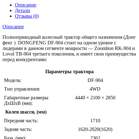
ГУ,
Описание
доп.
Детали
гидровыходы
Отзывы (0)
Описание
Полноприводный колесный трактор общего назначения (Донг
фенг ) DONGFENG DF-904 стоит на одном уровне с
лидерами в данном сегменте мощности — Zoomlion RK-904 и
Lovol TB-904 третьего поколения, и имеет свои преимущества
перед конкурентами:
Параметры трактора
Модель:
DF-904
Тип управления:
4WD
Габаритные размеры
4440 × 2100 × 2850
ДхШхВ (мм):
Колея шасси, (мм)
Передняя часть:
1710
Задняя часть:
1620-2020(1620)
База, (мм):
2362