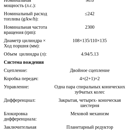
Номинальная
90.0
мощность (л.с.):
Номинальный расход
≤242
топлива (g/kw/h):
Номинальная частота
2300
вращения (rpm):
Диаметр цилиндра ×
108×135/110×135
Ход поршня (мм):
Объем цилиндра (л):
4.94/5.13
Система вождения
Сцепление:
Двойное сцепление
Коробка передач:
4×(2+1)×2
Управление:
Одна пара спиральных конических
зубчатых колес
Дифференциал:
Закрытая, четырех- коническая
шестерня
Блокировка
Меховой механизм
дифференциала:
Заключительная
Планетарный редуктор