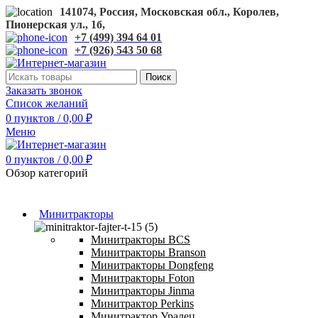
141074, Россия, Московская обл., Королев,
Пионерская ул., 1б,
+7 (499) 394 64 01
+7 (926) 543 50 68
Поиск
Заказать звонок
Список желаний
0
пунктов
/
0,00
₽
Меню
0
пунктов
/
0,00
₽
Обзор категорий
Минитракторы
Минитракторы BCS
Минитракторы Branson
Минитракторы Dongfeng
Минитракторы Foton
Минитракторы Jinma
Минитрактор Perkins
Минитрактор Уралец