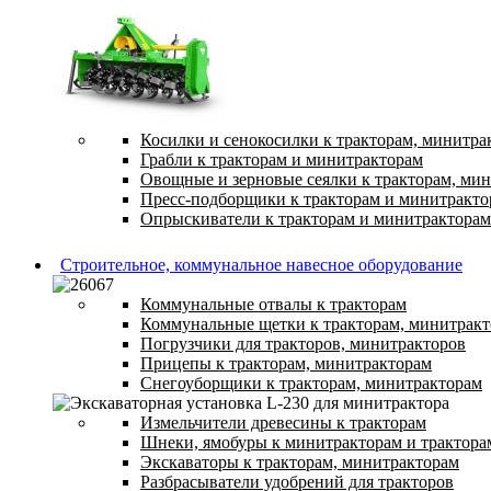
Косилки и сенокосилки к тракторам, минитра
Грабли к тракторам и минитракторам
Овощные и зерновые сеялки к тракторам, ми
Пресс-подборщики к тракторам и минитракто
Опрыскиватели к тракторам и минитракторам
Строительное, коммунальное навесное оборудование
Коммунальные отвалы к тракторам
Коммунальные щетки к тракторам, минитрак
Погрузчики для тракторов, минитракторов
Прицепы к тракторам, минитракторам
Снегоуборщики к тракторам, минитракторам
Измельчители древесины к тракторам
Шнеки, ямобуры к минитракторам и трактора
Экскаваторы к тракторам, минитракторам
Разбрасыватели удобрений для тракторов