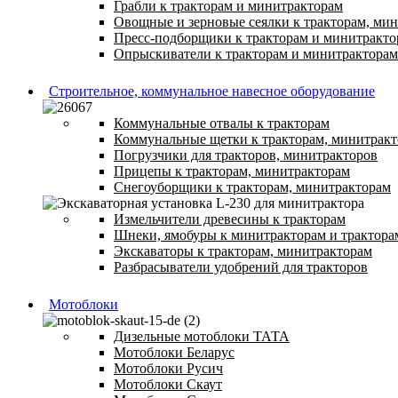
Грабли к тракторам и минитракторам
Овощные и зерновые сеялки к тракторам, ми
Пресс-подборщики к тракторам и минитракто
Опрыскиватели к тракторам и минитракторам
Строительное, коммунальное навесное оборудование
Коммунальные отвалы к тракторам
Коммунальные щетки к тракторам, минитрак
Погрузчики для тракторов, минитракторов
Прицепы к тракторам, минитракторам
Снегоуборщики к тракторам, минитракторам
Измельчители древесины к тракторам
Шнеки, ямобуры к минитракторам и трактора
Экскаваторы к тракторам, минитракторам
Разбрасыватели удобрений для тракторов
Мотоблоки
Дизельные мотоблоки ТАТА
Мотоблоки Беларус
Мотоблоки Русич
Мотоблоки Скаут