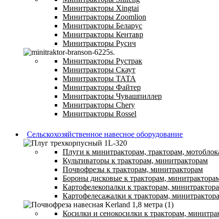
Минитракторы Xingtai
Минитракторы Zoomlion
Минитракторы Беларус
Минитракторы Кентавр
Минитракторы Русич
Минитракторы Рустрак
Минитракторы Скаут
Минитракторы ТАТА
Минитракторы Файтер
Минитракторы Чувашпиллер
Минитракторы Chery
Минитракторы Rossel
Сельскохозяйственное навесное оборудование
Плуги к минитракторам, тракторам, мотоблок
Культиваторы к тракторам, минитракторам
Почвофрезы к тракторам, минитракторам
Бороны дисковые к тракторам, минитрактора
Картофелекопалки к тракторам, минитрактор
Картофелесажалки к тракторам, минитрактор
Косилки и сенокосилки к тракторам, минитра