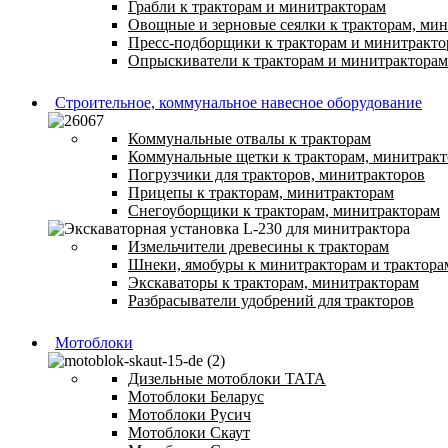
Грабли к тракторам и минитракторам
Овощные и зерновые сеялки к тракторам, ми
Пресс-подборщики к тракторам и минитракто
Опрыскиватели к тракторам и минитракторам
Строительное, коммунальное навесное оборудование
Коммунальные отвалы к тракторам
Коммунальные щетки к тракторам, минитрак
Погрузчики для тракторов, минитракторов
Прицепы к тракторам, минитракторам
Снегоуборщики к тракторам, минитракторам
Измельчители древесины к тракторам
Шнеки, ямобуры к минитракторам и трактора
Экскаваторы к тракторам, минитракторам
Разбрасыватели удобрений для тракторов
Мотоблоки
Дизельные мотоблоки ТАТА
Мотоблоки Беларус
Мотоблоки Русич
Мотоблоки Скаут