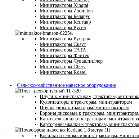
Минитракторы Xingtai
Минитракторы Zoomlion
Минитракторы Беларус
Минитракторы Кентавр
Минитракторы Русич
Минитракторы Рустрак
Минитракторы Скаут
Минитракторы ТАТА
Минитракторы Файтер
Минитракторы Чувашпиллер
Минитракторы Chery
Минитракторы Rossel
Сельскохозяйственное навесное оборудование
Плуги к минитракторам, тракторам, мотоблок
Культиваторы к тракторам, минитракторам
Почвофрезы к тракторам, минитракторам
Бороны дисковые к тракторам, минитрактора
Картофелекопалки к тракторам, минитрактор
Картофелесажалки к тракторам, минитрактор
Косилки и сенокосилки к тракторам, минитра