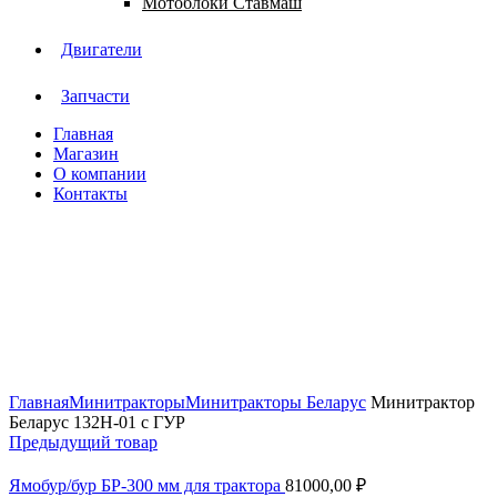
Мотоблоки Ставмаш
Двигатели
Запчасти
Главная
Магазин
О компании
Контакты
Нажмите, чтобы увеличить
Главная
Минитракторы
Минитракторы Беларус
Минитрактор
Беларус 132Н-01 с ГУР
Предыдущий товар
Ямобур/бур БР-300 мм для трактора
81000,00
₽