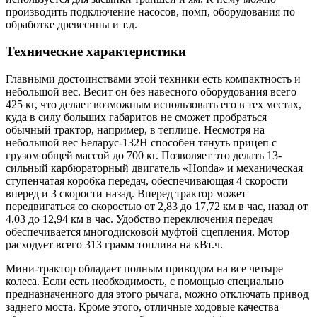
производить подключение насосов, помп, оборудования по
обработке древесины и т.д.
Технические характеристики
Главными достоинствами этой техники есть компактность и
небольшой вес. Весит он без навесного оборудования всего
425 кг, что делает возможным использовать его в тех местах,
куда в силу больших габаритов не сможет пробраться
обычный трактор, например, в теплице. Несмотря на
небольшой вес Беларус-132Н способен тянуть прицеп с
грузом общей массой до 700 кг. Позволяет это делать 13-
сильный карбюраторный двигатель «Honda» и механическая
ступенчатая коробка передач, обеспечивающая 4 скорости
вперед и 3 скорости назад. Вперед трактор может
передвигаться со скоростью от 2,83 до 17,72 км в час, назад от
4,03 до 12,94 км в час. Удобство переключения передач
обеспечивается многодисковой муфтой сцепления. Мотор
расходует всего 313 грамм топлива на кВт.ч.
Мини-трактор обладает полным приводом на все четыре
колеса. Если есть необходимость, с помощью специально
предназначенного для этого рычага, можно отключать привод
заднего моста. Кроме этого, отличные ходовые качества