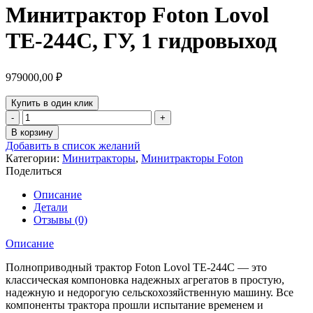
Минитрактор Foton Lovol
TE-244C, ГУ, 1 гидровыход
979000,00
₽
Купить в один клик
Количество
товара
В корзину
Минитрактор
Добавить в список желаний
Foton
Категории:
Минитракторы
,
Минитракторы Foton
Lovol
Поделиться
TE-
244C,
Описание
ГУ,
Детали
1
Отзывы (0)
гидровыход
Описание
Полноприводный трактор Foton Lovol TE-244C — это
классическая компоновка надежных агрегатов в простую,
надежную и недорогую сельскохозяйственную машину. Все
компоненты трактора прошли испытание временем и