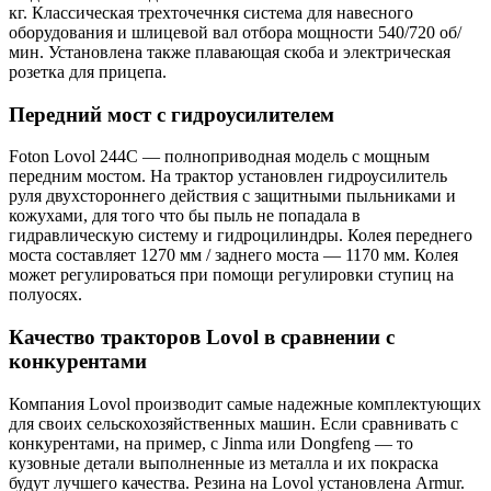
кг. Классическая трехточечнкя система для навесного
оборудования и шлицевой вал отбора мощности 540/720 об/
мин. Установлена также плавающая скоба и электрическая
розетка для прицепа.
Передний мост с гидроусилителем
Foton Lovol 244С — полноприводная модель с мощным
передним мостом. На трактор установлен гидроусилитель
руля двухстороннего действия с защитными пыльниками и
кожухами, для того что бы пыль не попадала в
гидравлическую систему и гидроцилиндры. Колея переднего
моста составляет 1270 мм / заднего моста — 1170 мм. Колея
может регулироваться при помощи регулировки ступиц на
полуосях.
Качество тракторов Lovol в сравнении с
конкурентами
Компания Lovol производит самые надежные комплектующих
для своих сельскохозяйственных машин. Если сравнивать с
конкурентами, на пример, с Jinma или Dongfeng — то
кузовные детали выполненные из металла и их покраска
будут лучшего качества. Резина на Lovol установлена Armur.