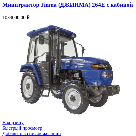
Минитрактор Jinma (ДЖИНМА) 264E с кабиной
1039000,00
₽
В корзину
Быстрый просмотр
Добавить в список желаний