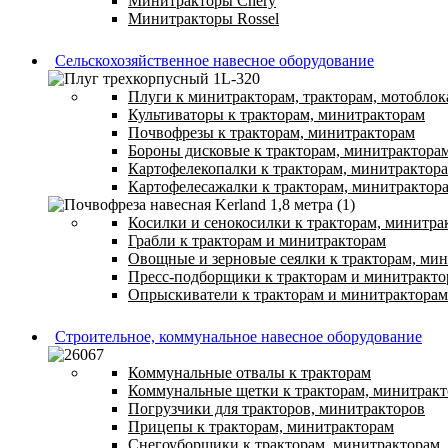
Минитракторы Chery
Минитракторы Rossel
Сельскохозяйственное навесное оборудование
Плуги к минитракторам, тракторам, мотоблок
Культиваторы к тракторам, минитракторам
Почвофрезы к тракторам, минитракторам
Бороны дисковые к тракторам, минитрактора
Картофелекопалки к тракторам, минитрактор
Картофелесажалки к тракторам, минитрактор
Косилки и сенокосилки к тракторам, минитра
Грабли к тракторам и минитракторам
Овощные и зерновые сеялки к тракторам, ми
Пресс-подборщики к тракторам и минитракто
Опрыскиватели к тракторам и минитракторам
Строительное, коммунальное навесное оборудование
Коммунальные отвалы к тракторам
Коммунальные щетки к тракторам, минитрак
Погрузчики для тракторов, минитракторов
Прицепы к тракторам, минитракторам
Снегоуборщики к тракторам, минитракторам