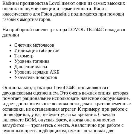
Кабины производства Lovol имеют одни из самых высоких
оценок по шумоизоляции и герметичности. Капот
классического для Foton дизайна поднимается при помощи
газовых амортизаторов.
На приборной панели трактора LOVOL TE-244C находятся
датчики
Счетчик моточасов
Индикация габаритов
Тахометр
Уровень топлива
Давление масла
Уровень зарядки АКБ
Указатель поворотов
Опционально, тракторы Lovol 244C поставляются с
двухдисковым сцеплением. Это очень важная опция, которая
помогает рациональнее использовать навесное оборудование,
и дает дополнительные возможности делать кратковременные
остановки, не останавливая агрегат. К примеру, при работе с
почвофрезой, у вас не будет участка врезания. Сначала
включаете ВОМ, опуская фрезу, а когда она полностью
заглубится — трогаетесь с места. Аналогично при работе с
рулонным пресс-подборщиком, нужны остановки для