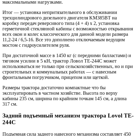
максимальными нагрузками.
Итог — установка непритязательного в обслуживании
трехцилиндрового дизельного двигателя KM385BT на
коробку передач реверсивого типа (4 + 4) x 2, установка
герметичной стеклянной кабины с возможностью открывания
всех окон и колес классического для данной модели размера
11,2-24 / 6,5-16. Все это дополнено отключаемым ведущим
мостом с гидроусилителем руля.
При достаточной массе в 1450 кг (с передними балластами) и
тяговом усилии в 5 кН, трактор Ловол TE-244C может
использоваться не только при сельскохозяйственных, но и при
строительных и коммунальных работах — с навесным
фронтальным погрузчиком, прицепом или щеткой.
Размеры трактора достаточно компактные что бы
эксплуатировать в частном хозяйстве. Высота по верху
кабины 235 см, ширина по крайним точкам 145 см, а длина
317 см.
Задний подъемный механизм трактора Lovol TE-
244C
Подъемная сила заднего навесного механизма составляет 450