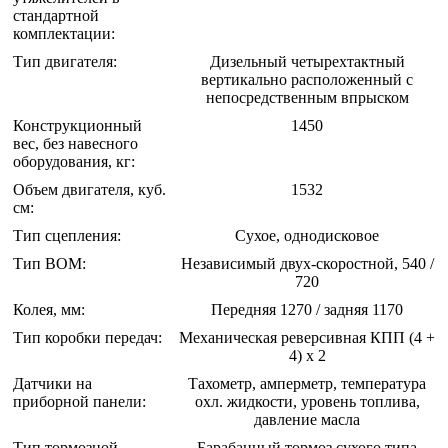
стандартной
комплектации:
Тип двигателя:
Дизельный четырехтактный
вертикально расположенный с
непосредственным впрыском
Конструкционный
1450
вес, без навесного
оборудования, кг:
Объем двигателя, куб.
1532
см:
Тип сцепления:
Сухое, однодисковое
Тип ВОМ:
Независимый двух-скоростной, 540 /
720
Колея, мм:
Передняя 1270 / задняя 1170
Тип коробки передач:
Механическая реверсивная КПП (4 +
4) x 2
Датчики на
Тахометр, амперметр, температура
приборной панели:
охл. жидкости, уровень топлива,
давление масла
Тип тормозной
Барабанный тормоз сухого типа