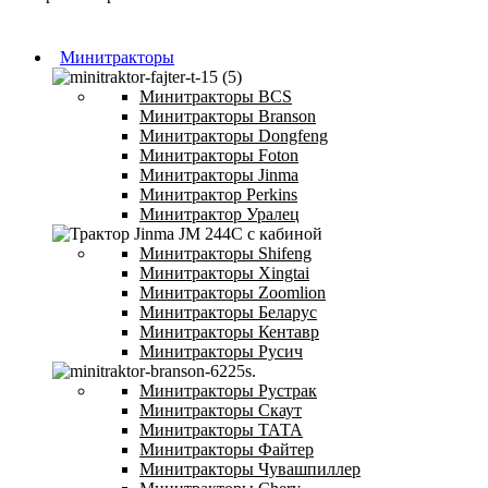
Минитракторы
Минитракторы BCS
Минитракторы Branson
Минитракторы Dongfeng
Минитракторы Foton
Минитракторы Jinma
Минитрактор Perkins
Минитрактор Уралец
Минитракторы Shifeng
Минитракторы Xingtai
Минитракторы Zoomlion
Минитракторы Беларус
Минитракторы Кентавр
Минитракторы Русич
Минитракторы Рустрак
Минитракторы Скаут
Минитракторы ТАТА
Минитракторы Файтер
Минитракторы Чувашпиллер