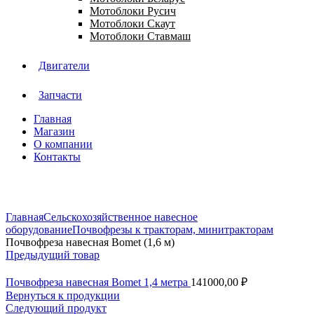
Мотоблоки Русич
Мотоблоки Скаут
Мотоблоки Ставмаш
Двигатели
Запчасти
Главная
Магазин
О компании
Контакты
Нажмите, чтобы увеличить
Главная
Сельскохозяйственное навесное
оборудование
Почвофрезы к тракторам, минитракторам
Почвофреза навесная Bomet (1,6 м)
Предыдущий товар
Почвофреза навесная Bomet 1,4 метра
141000,00
₽
Вернуться к продукции
Следующий продукт