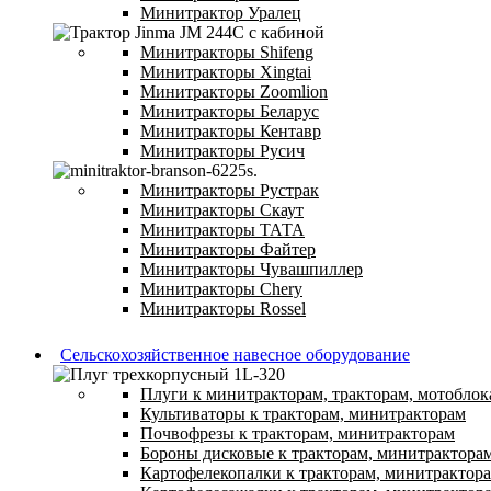
Минитрактор Уралец
Минитракторы Shifeng
Минитракторы Xingtai
Минитракторы Zoomlion
Минитракторы Беларус
Минитракторы Кентавр
Минитракторы Русич
Минитракторы Рустрак
Минитракторы Скаут
Минитракторы ТАТА
Минитракторы Файтер
Минитракторы Чувашпиллер
Минитракторы Chery
Минитракторы Rossel
Сельскохозяйственное навесное оборудование
Плуги к минитракторам, тракторам, мотоблок
Культиваторы к тракторам, минитракторам
Почвофрезы к тракторам, минитракторам
Бороны дисковые к тракторам, минитрактора
Картофелекопалки к тракторам, минитрактор