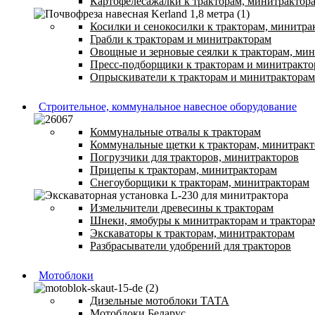
Картофелесажалки к тракторам, минитрактор
Косилки и сенокосилки к тракторам, минитра
Грабли к тракторам и минитракторам
Овощные и зерновые сеялки к тракторам, ми
Пресс-подборщики к тракторам и минитракто
Опрыскиватели к тракторам и минитракторам
Строительное, коммунальное навесное оборудование
Коммунальные отвалы к тракторам
Коммунальные щетки к тракторам, минитрак
Погрузчики для тракторов, минитракторов
Прицепы к тракторам, минитракторам
Снегоуборщики к тракторам, минитракторам
Измельчители древесины к тракторам
Шнеки, ямобуры к минитракторам и трактора
Экскаваторы к тракторам, минитракторам
Разбрасыватели удобрений для тракторов
Мотоблоки
Дизельные мотоблоки ТАТА
Мотоблоки Беларус