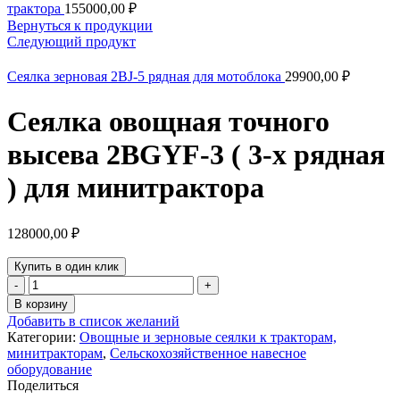
трактора
155000,00
₽
Вернуться к продукции
Следующий продукт
Сеялка зерновая 2BJ-5 рядная для мотоблока
29900,00
₽
Сеялка овощная точного
высева 2BGYF-3 ( 3-х рядная
) для минитрактора
128000,00
₽
Купить в один клик
Количество
товара
В корзину
Сеялка
Добавить в список желаний
овощная
Категории:
Овощные и зерновые сеялки к тракторам,
точного
минитракторам
,
Сельскохозяйственное навесное
высева
оборудование
2BGYF-
Поделиться
3