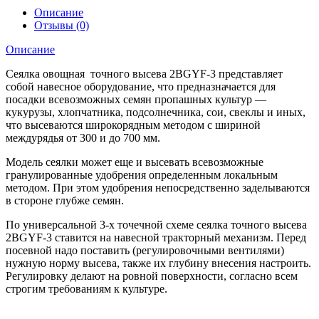
(
Описание
3-
Отзывы (0)
х
рядная
Описание
)
для
Сеялка овощная точного высева 2BGYF-3 представляет
минитрактора
собой навесное оборудование, что предназначается для
посадки всевозможных семян пропашных культур —
кукурузы, хлопчатника, подсолнечника, сои, свеклы и иных,
что высеваются широкорядным методом с шириной
междурядья от 300 и до 700 мм.
Модель сеялки может еще и высевать всевозможные
гранулированные удобрения определенным локальным
методом. При этом удобрения непосредственно заделываются
в стороне глубже семян.
По универсальной 3-х точечной схеме сеялка точного высева
2BGYF-3 ставится на навесной тракторный механизм. Перед
посевной надо поставить (регулировочными вентилями)
нужную норму высева, также их глубину внесения настроить.
Регулировку делают на ровной поверхности, согласно всем
строгим требованиям к культуре.