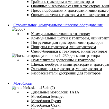
Грабли к тракторам и минитракторам
Овощные и зерновые сеялки к тракторам, ми
Пресс-подборщики к тракторам и минитракто
Опрыскиватели к тракторам и минитракторам
Строительное, коммунальное навесное оборудование
Коммунальные отвалы к тракторам
Коммунальные щетки к тракторам, минитрак
Погрузчики для тракторов, минитракторов
Прицепы к тракторам, минитракторам
Снегоуборщики к тракторам, минитракторам
Измельчители древесины к тракторам
Шнеки, ямобуры к минитракторам и трактора
Экскаваторы к тракторам, минитракторам
Разбрасыватели удобрений для тракторов
Мотоблоки
Дизельные мотоблоки ТАТА
Мотоблоки Беларус
Мотоблоки Русич
Мотоблоки Скаут