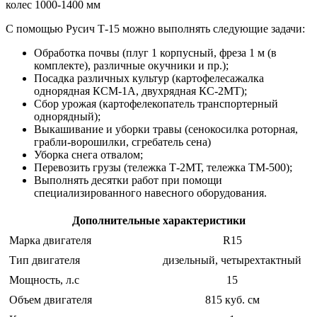
колес 1000-1400 мм
С помощью Русич Т-15 можно выполнять следующие задачи:
Обработка почвы (плуг 1 корпусный, фреза 1 м (в
комплекте), различные окучники и пр.);
Посадка различных культур (картофелесажалка
однорядная КСМ-1А, двухрядная КС-2МТ);
Сбор урожая (картофелекопатель транспортерный
однорядный);
Выкашивание и уборки травы (сенокосилка роторная,
грабли-ворошилки, сгребатель сена)
Уборка снега отвалом;
Перевозить грузы (тележка Т-2МТ, тележка ТМ-500);
Выполнять десятки работ при помощи
специализированного навесного оборудования.
Дополнительные характеристики
Марка двигателя
R15
Тип двигателя
дизельный, четырехтактный
Мощность, л.с
15
Объем двигателя
815 куб. см