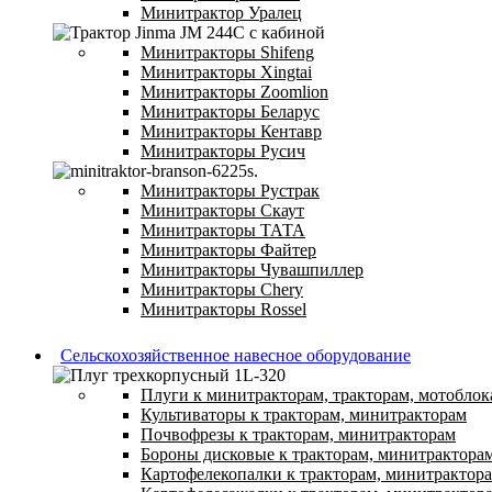
Минитрактор Уралец
Минитракторы Shifeng
Минитракторы Xingtai
Минитракторы Zoomlion
Минитракторы Беларус
Минитракторы Кентавр
Минитракторы Русич
Минитракторы Рустрак
Минитракторы Скаут
Минитракторы ТАТА
Минитракторы Файтер
Минитракторы Чувашпиллер
Минитракторы Chery
Минитракторы Rossel
Сельскохозяйственное навесное оборудование
Плуги к минитракторам, тракторам, мотоблок
Культиваторы к тракторам, минитракторам
Почвофрезы к тракторам, минитракторам
Бороны дисковые к тракторам, минитрактора
Картофелекопалки к тракторам, минитрактор