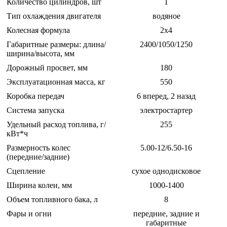
Количество цилиндров, шт
1
Тип охлаждения двигателя
водяное
Колесная формула
2х4
Габаритные размеры: длина/
2400/1050/1250
ширина/высота, мм
Дорожный просвет, мм
180
Эксплуатационная масса, кг
550
Коробка передач
6 вперед, 2 назад
Система запуска
электростартер
Удельный расход топлива, г/
255
кВт*ч
Размерность колес
5.00-12/6.50-16
(передние/задние)
Сцепление
сухое однодисковое
Ширина колеи, мм
1000-1400
Объем топливного бака, л
8
Фары и огни
передние, задние и
габаритные