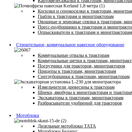
Картофелесажалки к тракторам, минитрактор
Косилки и сенокосилки к тракторам, минитра
Грабли к тракторам и минитракторам
Овощные и зерновые сеялки к тракторам, ми
Пресс-подборщики к тракторам и минитракто
Опрыскиватели к тракторам и минитракторам
Строительное, коммунальное навесное оборудование
Коммунальные отвалы к тракторам
Коммунальные щетки к тракторам, минитрак
Погрузчики для тракторов, минитракторов
Прицепы к тракторам, минитракторам
Снегоуборщики к тракторам, минитракторам
Измельчители древесины к тракторам
Шнеки, ямобуры к минитракторам и трактора
Экскаваторы к тракторам, минитракторам
Разбрасыватели удобрений для тракторов
Мотоблоки
Дизельные мотоблоки ТАТА
Мотоблоки Беларус