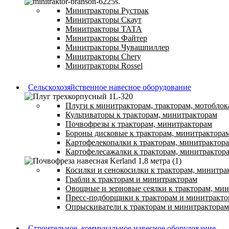
Минитракторы Рустрак
Минитракторы Скаут
Минитракторы ТАТА
Минитракторы Файтер
Минитракторы Чувашпиллер
Минитракторы Chery
Минитракторы Rossel
Сельскохозяйственное навесное оборудование
Плуги к минитракторам, тракторам, мотоблок
Культиваторы к тракторам, минитракторам
Почвофрезы к тракторам, минитракторам
Бороны дисковые к тракторам, минитрактора
Картофелекопалки к тракторам, минитрактор
Картофелесажалки к тракторам, минитрактор
Косилки и сенокосилки к тракторам, минитра
Грабли к тракторам и минитракторам
Овощные и зерновые сеялки к тракторам, ми
Пресс-подборщики к тракторам и минитракто
Опрыскиватели к тракторам и минитракторам
Строительное, коммунальное навесное оборудование