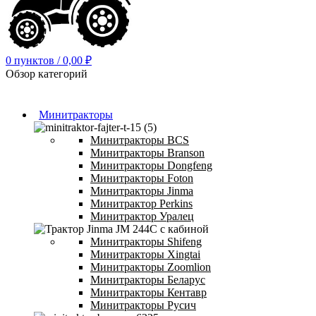
0
пунктов
/
0,00
₽
Обзор категорий
Минитракторы
Минитракторы BCS
Минитракторы Branson
Минитракторы Dongfeng
Минитракторы Foton
Минитракторы Jinma
Минитрактор Perkins
Минитрактор Уралец
Минитракторы Shifeng
Минитракторы Xingtai
Минитракторы Zoomlion
Минитракторы Беларус
Минитракторы Кентавр
Минитракторы Русич