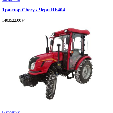
Трактор Chery / Чери RF404
1403522,00
₽
В корзину