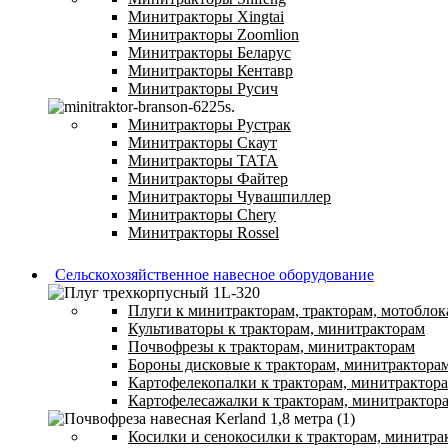
Минитракторы Xingtai
Минитракторы Zoomlion
Минитракторы Беларус
Минитракторы Кентавр
Минитракторы Русич
Минитракторы Рустрак
Минитракторы Скаут
Минитракторы ТАТА
Минитракторы Файтер
Минитракторы Чувашпиллер
Минитракторы Chery
Минитракторы Rossel
Сельскохозяйственное навесное оборудование
Плуги к минитракторам, тракторам, мотоблок
Культиваторы к тракторам, минитракторам
Почвофрезы к тракторам, минитракторам
Бороны дисковые к тракторам, минитрактора
Картофелекопалки к тракторам, минитрактор
Картофелесажалки к тракторам, минитрактор
Косилки и сенокосилки к тракторам, минитра