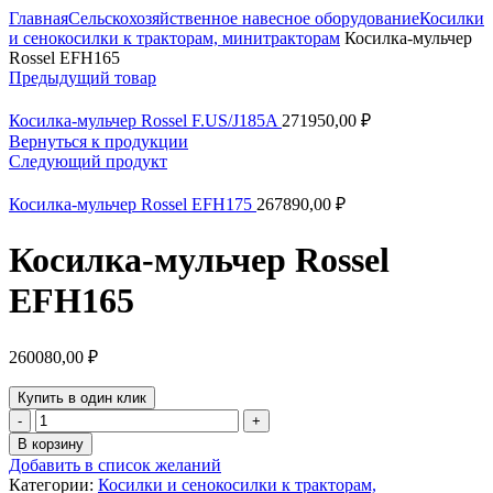
Главная
Сельскохозяйственное навесное оборудование
Косилки
и сенокосилки к тракторам, минитракторам
Косилка-мульчер
Rossel EFH165
Предыдущий товар
Косилка-мульчер Rossel F.US/J185A
271950,00
₽
Вернуться к продукции
Следующий продукт
Косилка-мульчер Rossel EFH175
267890,00
₽
Косилка-мульчер Rossel
EFH165
260080,00
₽
Купить в один клик
Количество
товара
В корзину
Косилка-
Добавить в список желаний
мульчер
Категории:
Косилки и сенокосилки к тракторам,