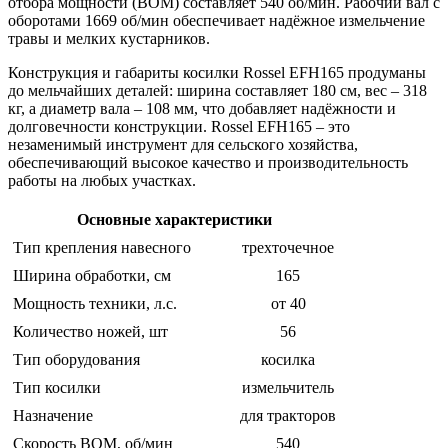
отбора мощности (ВОМ) составляет 540 об/мин. Рабочий вал с
оборотами 1669 об/мин обеспечивает надёжное измельчение
травы и мелких кустарников.
Конструкция и габариты косилки Rossel EFH165 продуманы
до мельчайших деталей: ширина составляет 180 см, вес – 318
кг, а диаметр вала – 108 мм, что добавляет надёжности и
долговечности конструкции. Rossel EFH165 – это
незаменимый инструмент для сельского хозяйства,
обеспечивающий высокое качество и производительность
работы на любых участках.
Основные характеристики
Тип крепления навесного
трехточечное
Ширина обработки, см
165
Мощность техники, л.с.
от 40
Количество ножей, шт
56
Тип оборудования
косилка
Тип косилки
измельчитель
Назначение
для тракторов
Скорость ВОМ, об/мин
540