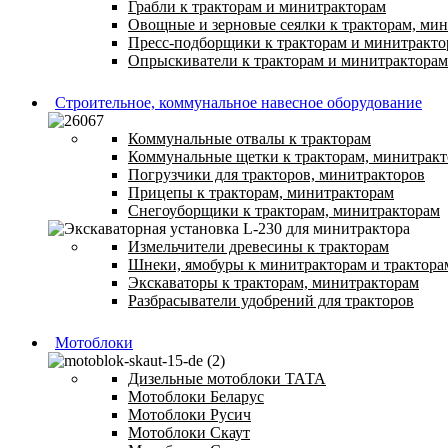
Грабли к тракторам и минитракторам
Овощные и зерновые сеялки к тракторам, ми
Пресс-подборщики к тракторам и минитракто
Опрыскиватели к тракторам и минитракторам
Строительное, коммунальное навесное оборудование
Коммунальные отвалы к тракторам
Коммунальные щетки к тракторам, минитрак
Погрузчики для тракторов, минитракторов
Прицепы к тракторам, минитракторам
Снегоуборщики к тракторам, минитракторам
Измельчители древесины к тракторам
Шнеки, ямобуры к минитракторам и трактора
Экскаваторы к тракторам, минитракторам
Разбрасыватели удобрений для тракторов
Мотоблоки
Дизельные мотоблоки ТАТА
Мотоблоки Беларус
Мотоблоки Русич
Мотоблоки Скаут