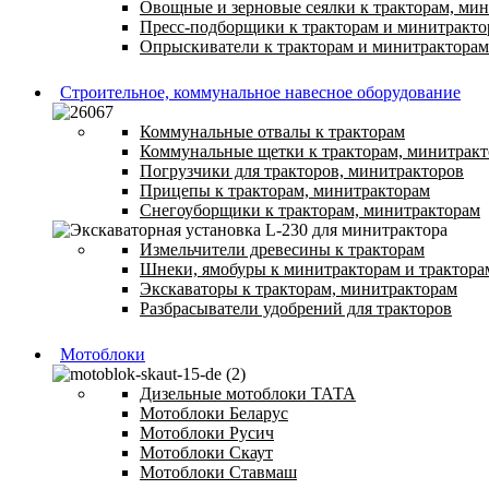
Овощные и зерновые сеялки к тракторам, ми
Пресс-подборщики к тракторам и минитракто
Опрыскиватели к тракторам и минитракторам
Строительное, коммунальное навесное оборудование
Коммунальные отвалы к тракторам
Коммунальные щетки к тракторам, минитрак
Погрузчики для тракторов, минитракторов
Прицепы к тракторам, минитракторам
Снегоуборщики к тракторам, минитракторам
Измельчители древесины к тракторам
Шнеки, ямобуры к минитракторам и трактора
Экскаваторы к тракторам, минитракторам
Разбрасыватели удобрений для тракторов
Мотоблоки
Дизельные мотоблоки ТАТА
Мотоблоки Беларус
Мотоблоки Русич
Мотоблоки Скаут
Мотоблоки Ставмаш