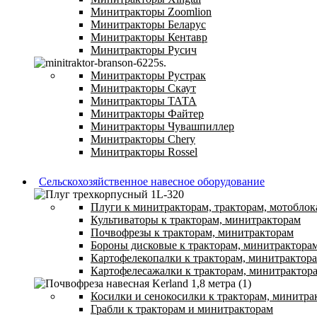
Минитракторы Zoomlion
Минитракторы Беларус
Минитракторы Кентавр
Минитракторы Русич
Минитракторы Рустрак
Минитракторы Скаут
Минитракторы ТАТА
Минитракторы Файтер
Минитракторы Чувашпиллер
Минитракторы Chery
Минитракторы Rossel
Сельскохозяйственное навесное оборудование
Плуги к минитракторам, тракторам, мотоблок
Культиваторы к тракторам, минитракторам
Почвофрезы к тракторам, минитракторам
Бороны дисковые к тракторам, минитрактора
Картофелекопалки к тракторам, минитрактор
Картофелесажалки к тракторам, минитрактор
Косилки и сенокосилки к тракторам, минитра
Грабли к тракторам и минитракторам