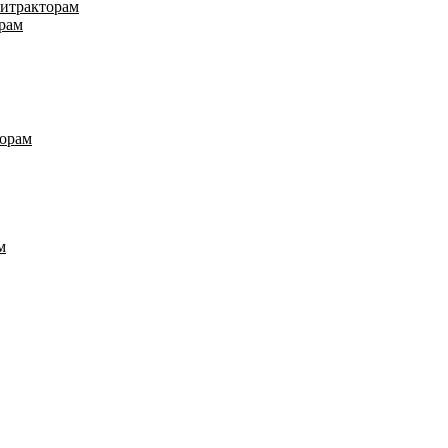
нитракторам
рам
торам
м