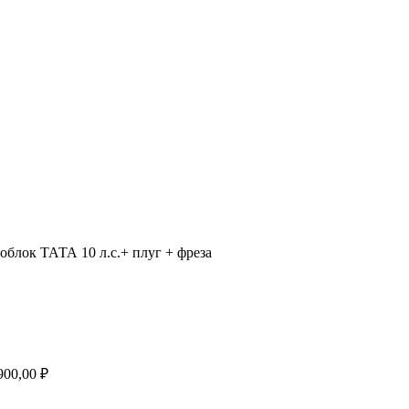
блок ТАТА 10 л.с.+ плуг + фреза
900,00
₽