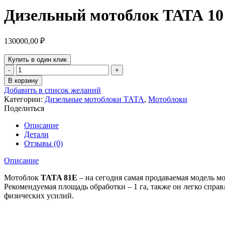
Дизельный мотоблок ТАТА 10 л
130000,00
₽
Купить в один клик
Количество
товара
В корзину
Дизельный
Добавить в список желаний
мотоблок
Категории:
Дизельные мотоблоки ТАТА
,
Мотоблоки
ТАТА
Поделиться
10
л.с.+
Описание
плуг
Детали
+
Отзывы (0)
фреза
Описание
Мотоблок
TATA 81Е
– на сегодня самая продаваемая модель м
Рекомендуемая площадь обработки – 1 га, также он легко справ
физических усилий.