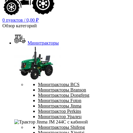
0
пунктов
/
0,00
₽
Обзор категорий
Минитракторы
Минитракторы BCS
Минитракторы Branson
Минитракторы Dongfeng
Минитракторы Foton
Минитракторы Jinma
Минитрактор Perkins
Минитрактор Уралец
Минитракторы Shifeng
Минитракторы Xingtai