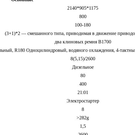
2140*905*1175
800
100-180
(3+1)*2 — смешанного типа, приводимая в движение привод
два клиновых ремня В1700
льный, R180 Одноцилиндровый, водяного охлаждения, 4-тактны
8(5,15)/2600
Дизельное
80
400
21:01
Электростартер
8
>282g
1,5
2600