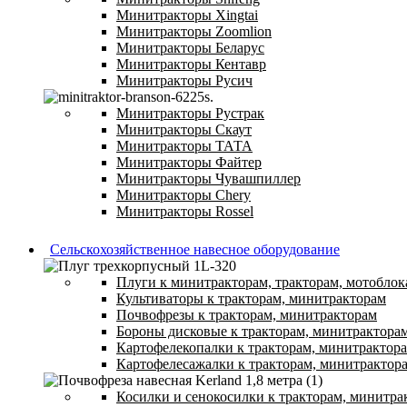
Минитракторы Xingtai
Минитракторы Zoomlion
Минитракторы Беларус
Минитракторы Кентавр
Минитракторы Русич
Минитракторы Рустрак
Минитракторы Скаут
Минитракторы ТАТА
Минитракторы Файтер
Минитракторы Чувашпиллер
Минитракторы Chery
Минитракторы Rossel
Сельскохозяйственное навесное оборудование
Плуги к минитракторам, тракторам, мотоблок
Культиваторы к тракторам, минитракторам
Почвофрезы к тракторам, минитракторам
Бороны дисковые к тракторам, минитрактора
Картофелекопалки к тракторам, минитрактор
Картофелесажалки к тракторам, минитрактор
Косилки и сенокосилки к тракторам, минитра