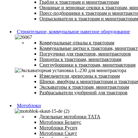
Грабли к тракторам и минитракторам
Овощные и зерновые сеялки к тракторам, ми
Пресс-подборщики к тракторам и минитракто
Опрыскиватели к тракторам и минитракторам
Строительное, коммунальное навесное оборудование
Коммунальные отвалы к тракторам
Коммунальные щетки к тракторам, минитрак
Погрузчики для тракторов, минитракторов
Прицепы к тракторам, минитракторам
Снегоуборщики к тракторам, минитракторам
Измельчители древесины к тракторам
Шнеки, ямобуры к минитракторам и трактора
Экскаваторы к тракторам, минитракторам
Разбрасыватели удобрений для тракторов
Мотоблоки
Дизельные мотоблоки ТАТА
Мотоблоки Беларус
Мотоблоки Русич
Мотоблоки Скаут