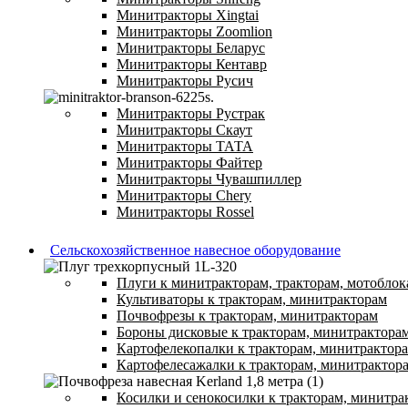
Минитракторы Xingtai
Минитракторы Zoomlion
Минитракторы Беларус
Минитракторы Кентавр
Минитракторы Русич
Минитракторы Рустрак
Минитракторы Скаут
Минитракторы ТАТА
Минитракторы Файтер
Минитракторы Чувашпиллер
Минитракторы Chery
Минитракторы Rossel
Сельскохозяйственное навесное оборудование
Плуги к минитракторам, тракторам, мотоблок
Культиваторы к тракторам, минитракторам
Почвофрезы к тракторам, минитракторам
Бороны дисковые к тракторам, минитрактора
Картофелекопалки к тракторам, минитрактор
Картофелесажалки к тракторам, минитрактор
Косилки и сенокосилки к тракторам, минитра