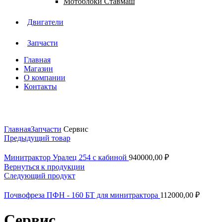
Мотоблоки Ставмаш
Двигатели
Запчасти
Главная
Магазин
О компании
Контакты
Нажмите, чтобы увеличить
Главная
Запчасти
Сервис
Предыдущий товар
Минитрактор Уралец 254 с кабиной
940000,00
₽
Вернуться к продукции
Следующий продукт
Почвофреза ПФН - 160 БТ для минитрактора
112000,00
₽
Сервис