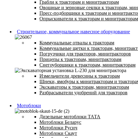
Грабли к тракторам и минитракторам
Овощные и зерновые сеялки к тракторам, ми
Пресс-подборщики к тракторам и минитракто
Опрыскиватели к тракторам и минитракторам
Строительное, коммунальное навесное оборудование
Коммунальные отвалы к тракторам
Коммунальные щетки к тракторам, минитрак
Погрузчики для тракторов, минитракторов
Прицепы к тракторам, минитракторам
Снегоуборщики к тракторам, минитракторам
Измельчители древесины к тракторам
Шнеки, ямобуры к минитракторам и трактора
Экскаваторы к тракторам, минитракторам
Разбрасыватели удобрений для тракторов
Мотоблоки
Дизельные мотоблоки ТАТА
Мотоблоки Беларус
Мотоблоки Русич
Мотоблоки Скаут