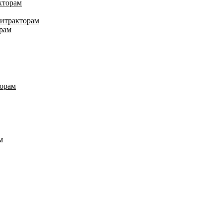
кторам
нитракторам
рам
торам
м