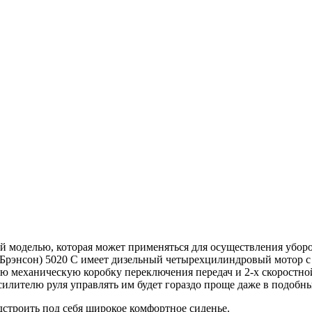
 моделью, которая может применяться для осуществления уборо
n (Брэнсон) 5020 C имеет дизельный четырехцилиндровый мото
ую механическую коробку переключения передач и 2-х скоростн
силителю руля управлять им будет гораздо проще даже в подобны
дстроить под себя широкое комфортное сиденье.