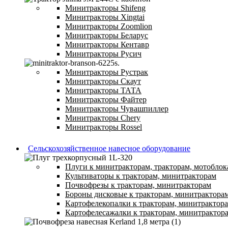
Минитракторы Shifeng
Минитракторы Xingtai
Минитракторы Zoomlion
Минитракторы Беларус
Минитракторы Кентавр
Минитракторы Русич
Минитракторы Рустрак
Минитракторы Скаут
Минитракторы ТАТА
Минитракторы Файтер
Минитракторы Чувашпиллер
Минитракторы Chery
Минитракторы Rossel
Сельскохозяйственное навесное оборудование
Плуги к минитракторам, тракторам, мотоблок
Культиваторы к тракторам, минитракторам
Почвофрезы к тракторам, минитракторам
Бороны дисковые к тракторам, минитрактора
Картофелекопалки к тракторам, минитрактор
Картофелесажалки к тракторам, минитрактор