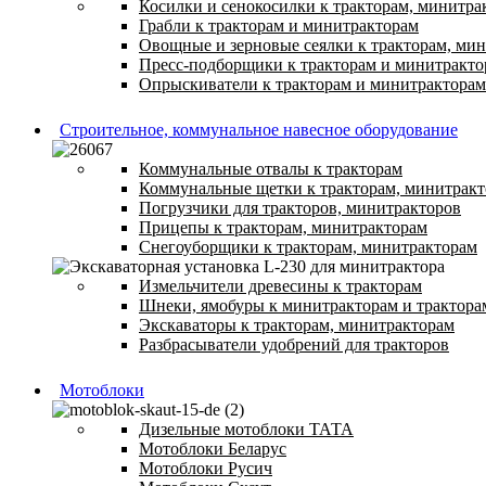
Косилки и сенокосилки к тракторам, минитра
Грабли к тракторам и минитракторам
Овощные и зерновые сеялки к тракторам, ми
Пресс-подборщики к тракторам и минитракто
Опрыскиватели к тракторам и минитракторам
Строительное, коммунальное навесное оборудование
Коммунальные отвалы к тракторам
Коммунальные щетки к тракторам, минитрак
Погрузчики для тракторов, минитракторов
Прицепы к тракторам, минитракторам
Снегоуборщики к тракторам, минитракторам
Измельчители древесины к тракторам
Шнеки, ямобуры к минитракторам и трактора
Экскаваторы к тракторам, минитракторам
Разбрасыватели удобрений для тракторов
Мотоблоки
Дизельные мотоблоки ТАТА
Мотоблоки Беларус
Мотоблоки Русич