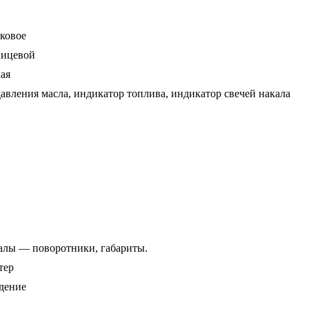
сковое
лицевой
ая
давления масла, индикатор топлива, индикатор свечей накала
налы — поворотники, габариты.
тер
дение