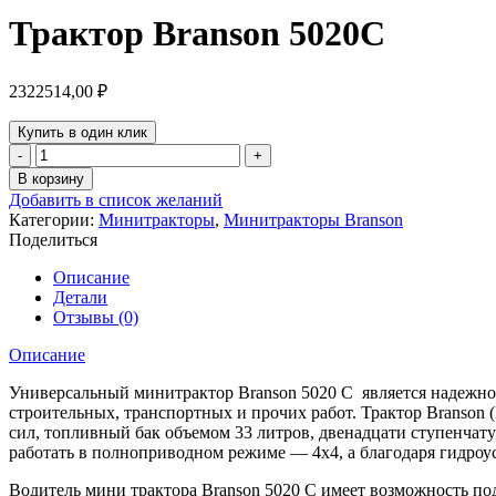
Трактор Branson 5020C
2322514,00
₽
Купить в один клик
Количество
товара
В корзину
Трактор
Добавить в список желаний
Branson
Категории:
Минитракторы
,
Минитракторы Branson
5020C
Поделиться
Описание
Детали
Отзывы (0)
Описание
Универсальный минитрактор Branson 5020 C является надежной
строительных, транспортных и прочих работ. Трактор Branso
сил, топливный бак объемом 33 литров, двенадцати ступенчат
работать в полноприводном режиме — 4х4, а благодаря гидроу
Водитель мини трактора Branson 5020 С имеет возможность по