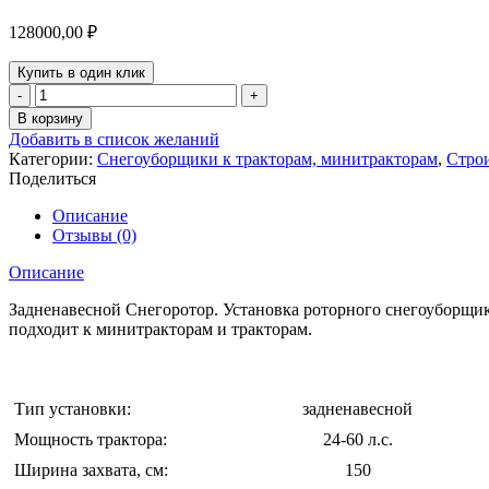
128000,00
₽
Купить в один клик
Количество
товара
В корзину
Снегоуборщик
Добавить в список желаний
(снегоотбрасыватель)
Категории:
Снегоуборщики к тракторам, минитракторам
,
Строи
роторный
Поделиться
задненавесной
СР-6618
Описание
Отзывы (0)
Описание
Задненавесной Снегоротор. Установка роторного снегоуборщи
подходит к минитракторам и тракторам.
Тип установки:
задненавесной
Мощность трактора:
24-60 л.с.
Ширина захвата, см:
150