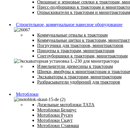
Овощные и зерновые сеялки к тракторам, ми
Пресс-подборщики к тракторам и минитракто
Опрыскиватели к тракторам и минитракторам
Строительное, коммунальное навесное оборудование
Коммунальные отвалы к тракторам
Коммунальные щетки к тракторам, минитрак
Погрузчики для тракторов, минитракторов
Прицепы к тракторам, минитракторам
Снегоуборщики к тракторам, минитракторам
Измельчители древесины к тракторам
Шнеки, ямобуры к минитракторам и трактора
Экскаваторы к тракторам, минитракторам
Разбрасыватели удобрений для тракторов
Мотоблоки
Дизельные мотоблоки ТАТА
Мотоблоки Беларус
Мотоблоки Русич
Мотоблоки Скаут
Мотоблоки Ставмаш