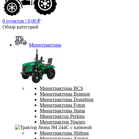
0
пунктов
/
0,00
₽
Обзор категорий
Минитракторы
Минитракторы BCS
Минитракторы Branson
Минитракторы Dongfeng
Минитракторы Foton
Минитракторы Jinma
Минитрактор Perkins
Минитрактор Уралец
Минитракторы Shifeng
Минитракторы Xingtai