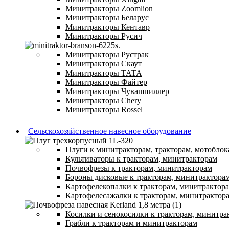
Минитракторы Zoomlion
Минитракторы Беларус
Минитракторы Кентавр
Минитракторы Русич
Минитракторы Рустрак
Минитракторы Скаут
Минитракторы ТАТА
Минитракторы Файтер
Минитракторы Чувашпиллер
Минитракторы Chery
Минитракторы Rossel
Сельскохозяйственное навесное оборудование
Плуги к минитракторам, тракторам, мотоблок
Культиваторы к тракторам, минитракторам
Почвофрезы к тракторам, минитракторам
Бороны дисковые к тракторам, минитрактора
Картофелекопалки к тракторам, минитрактор
Картофелесажалки к тракторам, минитрактор
Косилки и сенокосилки к тракторам, минитра
Грабли к тракторам и минитракторам