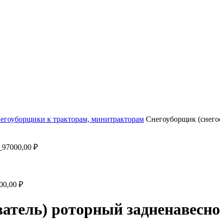
егоуборщики к тракторам, минитракторам
Снегоуборщик (снегоо
у
97000,00
₽
00,00
₽
атель) роторный задненавесно