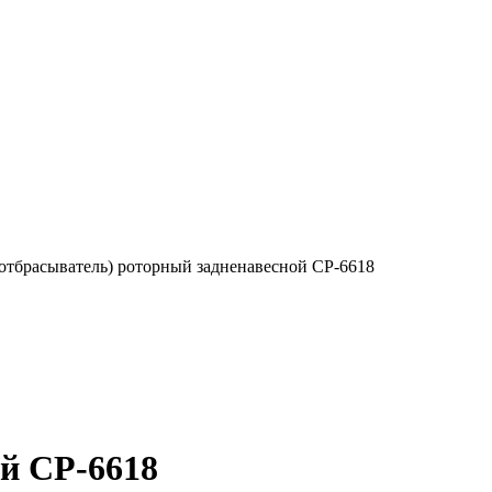
тбрасыватель) роторный задненавесной СР-6618
й СР-6618