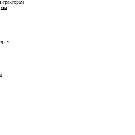
нитракторам
рам
торам
м