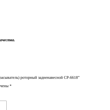
ачества.
брасыватель) роторный задненавесной СР-6618”
ечены
*