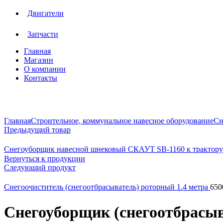
Двигатели
Запчасти
Главная
Магазин
О компании
Контакты
Нажмите, чтобы увеличить
Главная
Строительное, коммунальное навесное оборудование
Сн
Предыдущий товар
Снегоуборщик навесной шнековый СКАУТ SB-1160 к трактор
Вернуться к продукции
Следующий продукт
Снегоочиститель (снегоотбрасыватель) роторный 1.4 метра
650
Снегоуборщик (снегоотбрасыв