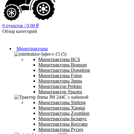
0
пунктов
/
0,00
₽
Обзор категорий
Минитракторы
Минитракторы BCS
Минитракторы Branson
Минитракторы Dongfeng
Минитракторы Foton
Минитракторы Jinma
Минитрактор Perkins
Минитрактор Уралец
Минитракторы Shifeng
Минитракторы Xingtai
Минитракторы Zoomlion
Минитракторы Беларус
Минитракторы Кентавр
Минитракторы Русич