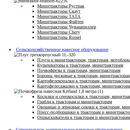
Минитракторы Рустрак
Минитракторы Скаут
Минитракторы ТАТА
Минитракторы Файтер
Минитракторы Чувашпиллер
Минитракторы Chery
Минитракторы Rossel
Сельскохозяйственное навесное оборудование
Плуги к минитракторам, тракторам, мотоблок
Культиваторы к тракторам, минитракторам
Почвофрезы к тракторам, минитракторам
Бороны дисковые к тракторам, минитрактора
Картофелекопалки к тракторам, минитрактор
Картофелесажалки к тракторам, минитрактор
Косилки и сенокосилки к тракторам, минитра
Грабли к тракторам и минитракторам
Овощные и зерновые сеялки к тракторам, ми
Пресс-подборщики к тракторам и минитракто
Опрыскиватели к тракторам и минитракторам
Строительное, коммунальное навесное оборудование