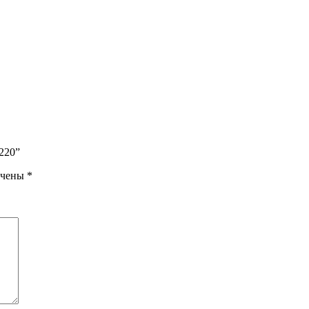
220”
ечены
*