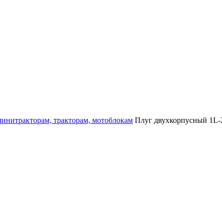
минитракторам, тракторам, мотоблокам
Плуг двухкорпусный 1L-