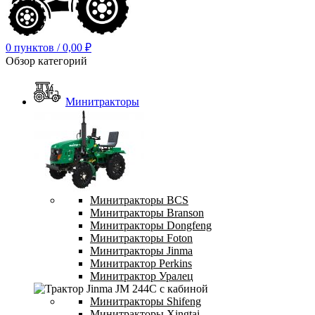
0
пунктов
/
0,00
₽
Обзор категорий
Минитракторы
Минитракторы BCS
Минитракторы Branson
Минитракторы Dongfeng
Минитракторы Foton
Минитракторы Jinma
Минитрактор Perkins
Минитрактор Уралец
Минитракторы Shifeng
Минитракторы Xingtai