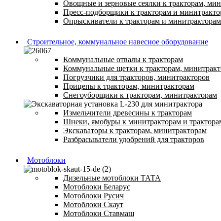
Овощные и зерновые сеялки к тракторам, ми
Пресс-подборщики к тракторам и минитракто
Опрыскиватели к тракторам и минитракторам
Строительное, коммунальное навесное оборудование
Коммунальные отвалы к тракторам
Коммунальные щетки к тракторам, минитрак
Погрузчики для тракторов, минитракторов
Прицепы к тракторам, минитракторам
Снегоуборщики к тракторам, минитракторам
Измельчители древесины к тракторам
Шнеки, ямобуры к минитракторам и трактора
Экскаваторы к тракторам, минитракторам
Разбрасыватели удобрений для тракторов
Мотоблоки
Дизельные мотоблоки ТАТА
Мотоблоки Беларус
Мотоблоки Русич
Мотоблоки Скаут
Мотоблоки Ставмаш