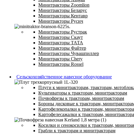
Минитракторы Zoomlion
Минитракторы Беларус
Минитракторы Кентавр
Минитракторы Русич
Минитракторы Рустрак
Минитракторы Скаут
Минитракторы ТАТА
Минитракторы Файтер
Минитракторы Чувашпиллер
Минитракторы Chery
Минитракторы Rossel
Сельскохозяйственное навесное оборудование
Плуги к минитракторам, тракторам, мотоблок
Культиваторы к тракторам, минитракторам
Почвофрезы к тракторам, минитракторам
Бороны дисковые к тракторам, минитрактора
Картофелекопалки к тракторам, минитрактор
Картофелесажалки к тракторам, минитрактор
Косилки и сенокосилки к тракторам, минитра
Грабли к тракторам и минитракторам