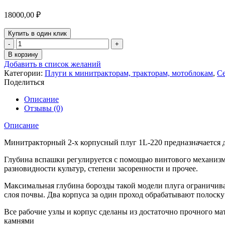
18000,00
₽
Купить в один клик
Количество
товара
В корзину
Плуг
Добавить в список желаний
двухкорпусный
Категории:
Плуги к минитракторам, тракторам, мотоблокам
,
Се
1L-
Поделиться
220
Описание
Отзывы (0)
Описание
Минитракторный 2-х корпусный плуг 1L-220 предназначается д
Глубина вспашки регулируется с помощью винтового механизма о
разновидности культур, степени засоренности и прочее.
Максимальная глубина борозды такой модели плуга ограничива
слоя почвы. Два корпуса за один проход обрабатывают полоску 
Все рабочие узлы и корпус сделаны из достаточно прочного мат
камнями