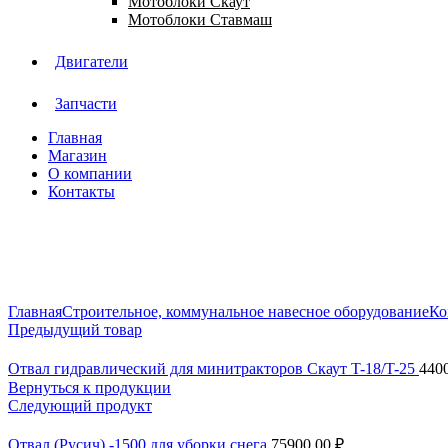
Мотоблоки Скаут
Мотоблоки Ставмаш
Двигатели
Запчасти
Главная
Магазин
О компании
Контакты
Нажмите, чтобы увеличить
Главная
Строительное, коммунальное навесное оборудование
Ко
Предыдущий товар
Отвал гидравлический для минитракторов Скаут T-18/T-25
440
Вернуться к продукции
Следующий продукт
Отвал (Русич) -1500 для уборки снега
75900,00
₽