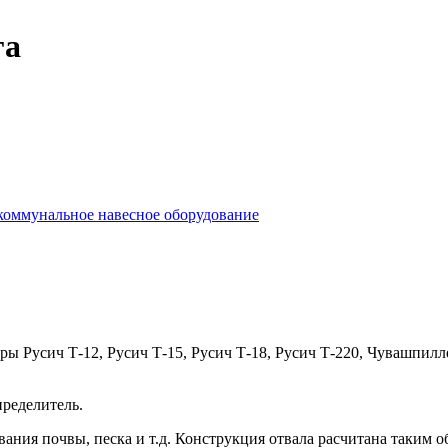
га
коммунальное навесное оборудование
ры Русич Т-12, Русич Т-15, Русич Т-18, Русич Т-220, Чувашпил
ределитель.
ания почвы, песка и т.д. Конструкция отвала расчитана таким об