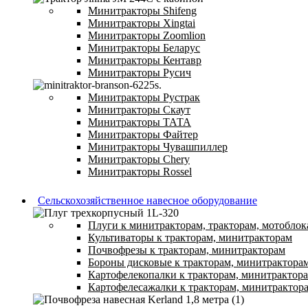
Минитракторы Shifeng
Минитракторы Xingtai
Минитракторы Zoomlion
Минитракторы Беларус
Минитракторы Кентавр
Минитракторы Русич
Минитракторы Рустрак
Минитракторы Скаут
Минитракторы ТАТА
Минитракторы Файтер
Минитракторы Чувашпиллер
Минитракторы Chery
Минитракторы Rossel
Сельскохозяйственное навесное оборудование
Плуги к минитракторам, тракторам, мотоблок
Культиваторы к тракторам, минитракторам
Почвофрезы к тракторам, минитракторам
Бороны дисковые к тракторам, минитрактора
Картофелекопалки к тракторам, минитрактор
Картофелесажалки к тракторам, минитрактор