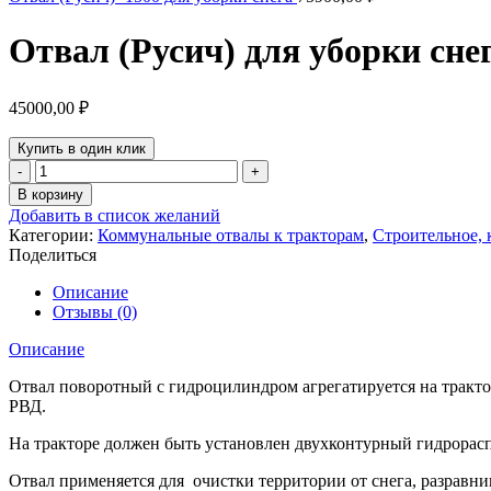
Отвал (Русич) для уборки сне
45000,00
₽
Купить в один клик
Количество
товара
В корзину
Отвал
Добавить в список желаний
(Русич)
Категории:
Коммунальные отвалы к тракторам
,
Строительное, 
для
Поделиться
уборки
снега
Описание
Отзывы (0)
Описание
Отвал поворотный с гидроцилиндром агрегатируется на тракто
РВД.
На тракторе должен быть установлен двухконтурный гидрорасп
Отвал применяется для очистки территории от снега, разравнив