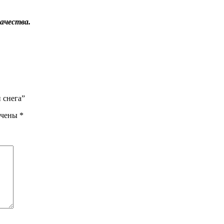
ачества.
 снега”
ечены
*