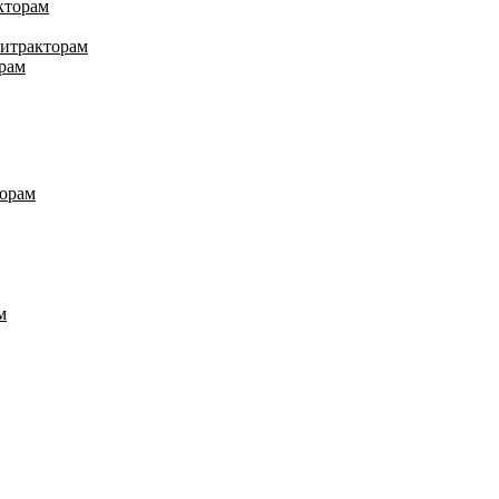
кторам
нитракторам
рам
торам
м