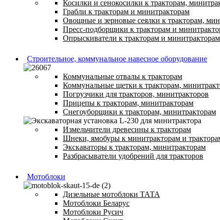
Косилки и сенокосилки к тракторам, минитра
Грабли к тракторам и минитракторам
Овощные и зерновые сеялки к тракторам, ми
Пресс-подборщики к тракторам и минитракто
Опрыскиватели к тракторам и минитракторам
Строительное, коммунальное навесное оборудование
Коммунальные отвалы к тракторам
Коммунальные щетки к тракторам, минитрак
Погрузчики для тракторов, минитракторов
Прицепы к тракторам, минитракторам
Снегоуборщики к тракторам, минитракторам
Измельчители древесины к тракторам
Шнеки, ямобуры к минитракторам и трактора
Экскаваторы к тракторам, минитракторам
Разбрасыватели удобрений для тракторов
Мотоблоки
Дизельные мотоблоки ТАТА
Мотоблоки Беларус
Мотоблоки Русич