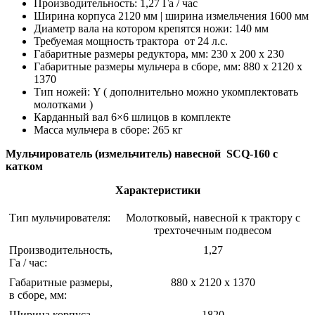
Производительность: 1,27 Га / час
Ширина корпуса 2120 мм | ширина измельчения 1600 мм
Диаметр вала на котором крепятся ножи: 140 мм
Требуемая мощность трактора от 24 л.с.
Габаритные размеры редуктора, мм: 230 x 200 x 230
Габаритные размеры мульчера в сборе, мм: 880 х 2120 х
1370
Тип ножей: Y ( дополнительно можно укомплектовать
молотками )
Карданный вал 6×6 шлицов в комплекте
Масса мульчера в сборе: 265 кг
Мульчирователь (измельчитель) навесной SCQ-160 с
катком
Характеристики
Тип мульчирователя:
Молотковый, навесной к трактору с
трехточечным подвесом
Производительность,
1,27
Га / час:
Габаритные размеры,
880 х 2120 х 1370
в сборе, мм:
Ширина корпуса,
1820