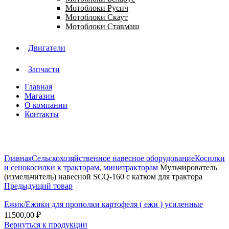
Мотоблоки Русич
Мотоблоки Скаут
Мотоблоки Ставмаш
Двигатели
Запчасти
Главная
Магазин
О компании
Контакты
Нажмите, чтобы увеличить
Главная
Сельскохозяйственное навесное оборудование
Косилки
и сенокосилки к тракторам, минитракторам
Мульчирователь
(измельчитель) навесной SCQ-160 с катком для трактора
Предыдущий товар
Ежик/Ежики для прополки картофеля ( ежи ) усиленные
11500,00
₽
Вернуться к продукции