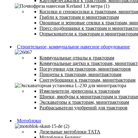
Картофелесажалки к тракторам, минитрактор
Косилки и сенокосилки к тракторам, минитра
Грабли к тракторам и минитракторам
Овощные и зерновые сеялки к тракторам, ми
Пресс-подборщики к тракторам и минитракто
Опрыскиватели к тракторам и минитракторам
Строительное, коммунальное навесное оборудование
Коммунальные отвалы к тракторам
Коммунальные щетки к тракторам, минитрак
Погрузчики для тракторов, минитракторов
Прицепы к тракторам, минитракторам
Снегоуборщики к тракторам, минитракторам
Измельчители древесины к тракторам
Шнеки, ямобуры к минитракторам и трактора
Экскаваторы к тракторам, минитракторам
Разбрасыватели удобрений для тракторов
Мотоблоки
Дизельные мотоблоки ТАТА
Мотоблоки Беларус