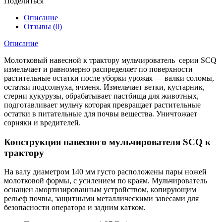
Поделиться
с
катком
Описание
для
Отзывы (0)
трактора
Описание
Молотковый навесной к трактору мульчирователь серии SCQ
измельчает и равномерно распределяет по поверхности
растительные остатки после уборки урожая — валки соломы,
остатки подсолнуха, ячменя. Измельчает ветки, кустарник,
стерни кукурузы, обрабатывает пастбища для животных,
подготавливает мульчу которая превращает растительные
остатки в питательные для почвы вещества. Уничтожает
сорняки и вредителей.
Конструкция навесного мульчирователя SCQ к
трактору
На валу диаметром 140 мм густо расположены пары ножей
молотковой формы, с усилением по краям. Мульчирователь
оснащен амортизированным устройством, копирующим
рельеф почвы, защитными металлическими завесами для
безопасности оператора и задним катком.