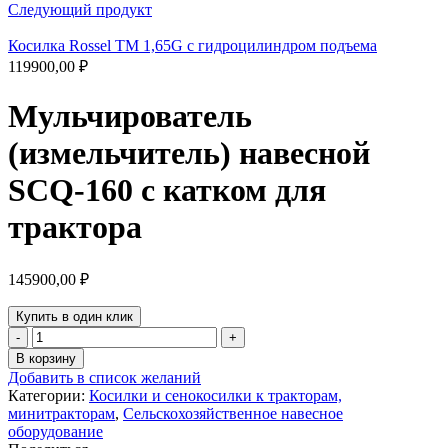
Следующий продукт
Косилка Rossel ТМ 1,65G с гидроцилиндром подъема
119900,00
₽
Мульчирователь
(измельчитель) навесной
SCQ-160 с катком для
трактора
145900,00
₽
Купить в один клик
Количество
товара
В корзину
Мульчирователь
Добавить в список желаний
(измельчитель)
Категории:
Косилки и сенокосилки к тракторам,
навесной
минитракторам
,
Сельскохозяйственное навесное
SCQ-
оборудование
160