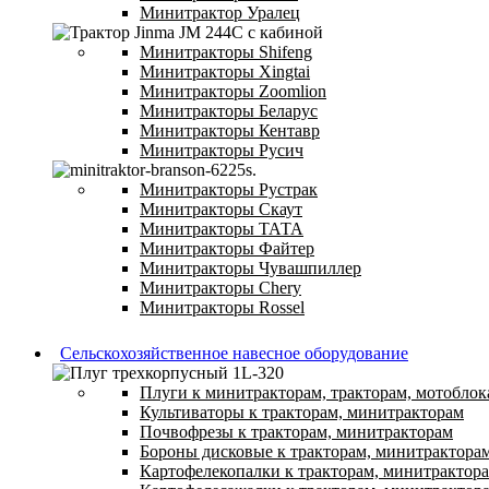
Минитрактор Уралец
Минитракторы Shifeng
Минитракторы Xingtai
Минитракторы Zoomlion
Минитракторы Беларус
Минитракторы Кентавр
Минитракторы Русич
Минитракторы Рустрак
Минитракторы Скаут
Минитракторы ТАТА
Минитракторы Файтер
Минитракторы Чувашпиллер
Минитракторы Chery
Минитракторы Rossel
Сельскохозяйственное навесное оборудование
Плуги к минитракторам, тракторам, мотоблок
Культиваторы к тракторам, минитракторам
Почвофрезы к тракторам, минитракторам
Бороны дисковые к тракторам, минитрактора
Картофелекопалки к тракторам, минитрактор