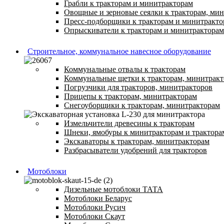
Грабли к тракторам и минитракторам
Овощные и зерновые сеялки к тракторам, ми
Пресс-подборщики к тракторам и минитракто
Опрыскиватели к тракторам и минитракторам
Строительное, коммунальное навесное оборудование
Коммунальные отвалы к тракторам
Коммунальные щетки к тракторам, минитрак
Погрузчики для тракторов, минитракторов
Прицепы к тракторам, минитракторам
Снегоуборщики к тракторам, минитракторам
Измельчители древесины к тракторам
Шнеки, ямобуры к минитракторам и трактора
Экскаваторы к тракторам, минитракторам
Разбрасыватели удобрений для тракторов
Мотоблоки
Дизельные мотоблоки ТАТА
Мотоблоки Беларус
Мотоблоки Русич
Мотоблоки Скаут