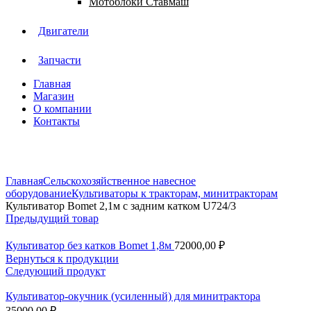
Мотоблоки Ставмаш
Двигатели
Запчасти
Главная
Магазин
О компании
Контакты
Нажмите, чтобы увеличить
Главная
Сельскохозяйственное навесное
оборудование
Культиваторы к тракторам, минитракторам
Культиватор Bomet 2,1м с задним катком U724/3
Предыдущий товар
Культиватор без катков Bomet 1,8м
72000,00
₽
Вернуться к продукции
Следующий продукт
Культиватор-окучник (усиленный) для минитрактора
35000,00
₽