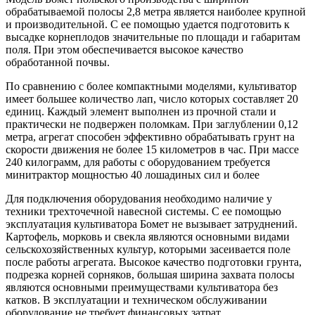
обрабатываемой полосы 2,8 метра является наиболее крупной
и производительной. С ее помощью удается подготовить к
высадке корнеплодов значительные по площади и габаритам
поля. При этом обеспечивается высокое качество
обработанной почвы.
По сравнению с более компактными моделями, культиватор
имеет большее количество лап, число которых составляет 20
единиц. Каждый элемент выполнен из прочной стали и
практически не подвержен поломкам. При заглублении 0,12
метра, агрегат способен эффективно обрабатывать грунт на
скорости движения не более 15 километров в час. При массе
240 килограмм, для работы с оборудованием требуется
минитрактор мощностью 40 лошадиных сил и более
Для подключения оборудования необходимо наличие у
техники трехточечной навесной системы. С ее помощью
эксплуатация культиватора Бомет не вызывает затруднений.
Картофель, морковь и свекла являются основными видами
сельскохозяйственных культур, которыми засеивается поле
после работы агрегата. Высокое качество подготовки грунта,
подрезка корней сорняков, большая ширина захвата полосы
являются основными преимуществами культиватора без
катков. В эксплуатации и техническом обслуживании
оборудование не требует финансовых затрат.