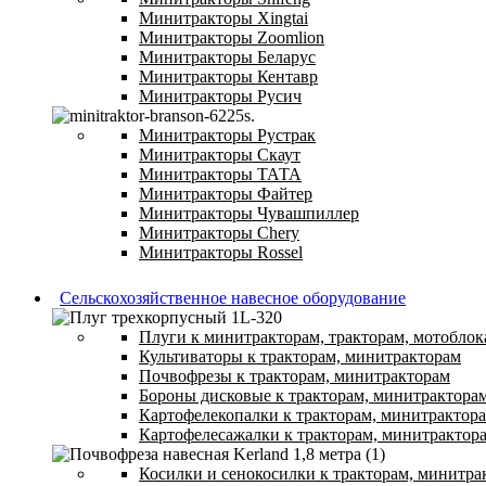
Минитракторы Xingtai
Минитракторы Zoomlion
Минитракторы Беларус
Минитракторы Кентавр
Минитракторы Русич
Минитракторы Рустрак
Минитракторы Скаут
Минитракторы ТАТА
Минитракторы Файтер
Минитракторы Чувашпиллер
Минитракторы Chery
Минитракторы Rossel
Сельскохозяйственное навесное оборудование
Плуги к минитракторам, тракторам, мотоблок
Культиваторы к тракторам, минитракторам
Почвофрезы к тракторам, минитракторам
Бороны дисковые к тракторам, минитрактора
Картофелекопалки к тракторам, минитрактор
Картофелесажалки к тракторам, минитрактор
Косилки и сенокосилки к тракторам, минитра