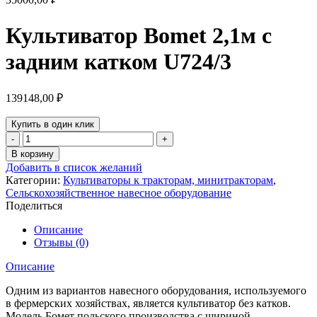
Культиватор Bomet 2,1м с
задним катком U724/3
139148,00
₽
Купить в один клик
Количество
товара
В корзину
Культиватор
Добавить в список желаний
Bomet
Категории:
Культиваторы к тракторам, минитракторам
,
2,1м
Сельскохозяйственное навесное оборудование
с
Поделиться
задним
катком
Описание
U724/3
Отзывы (0)
Описание
Одним из вариантов навесного оборудования, используемого
в фермерских хозяйствах, является культиватор без катков.
Модель Бомет польского производства с шириной