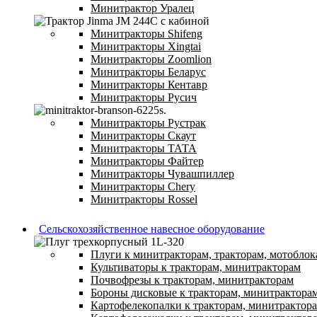
Минитрактор Уралец
Минитракторы Shifeng
Минитракторы Xingtai
Минитракторы Zoomlion
Минитракторы Беларус
Минитракторы Кентавр
Минитракторы Русич
Минитракторы Рустрак
Минитракторы Скаут
Минитракторы ТАТА
Минитракторы Файтер
Минитракторы Чувашпиллер
Минитракторы Chery
Минитракторы Rossel
Сельскохозяйственное навесное оборудование
Плуги к минитракторам, тракторам, мотоблок
Культиваторы к тракторам, минитракторам
Почвофрезы к тракторам, минитракторам
Бороны дисковые к тракторам, минитрактора
Картофелекопалки к тракторам, минитрактор