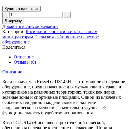
Купить в один клик
Количество
товара
В корзину
Косилка-
Добавить в список желаний
мульчер
Категории:
Косилки и сенокосилки к тракторам,
Rossel
минитракторам
,
Сельскохозяйственное навесное
G.US145H
оборудование
Поделиться
Описание
Отзывы (0)
Описание
Косилка-мульчер Rossel G.US145H — это мощное и надежное
оборудование, предназначенное для мульчирования травы и
кустарников на различных территориях, таких как парки,
зеленые зоны и спортивные площадки. Одной из ключевых
особенностей данной модели является наличие
гидравлического смещения, значительно улучшая её
функциональность и удобство использования.
Rossel G.US145H оснащена трехточечной навеской,
обеспечивая надежное крепление на тракторе. Ширина