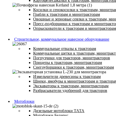
Картофелесажалки к тракторам, минитрактор
Косилки и сенокосилки к тракторам, минитра
Грабли к тракторам и минитракторам
Овощные и зерновые сеялки к тракторам, ми
Пресс-подборщики к тракторам и минитракто
Опрыскиватели к тракторам и минитракторам
Строительное, коммунальное навесное оборудование
Коммунальные отвалы к тракторам
Коммунальные щетки к тракторам, минитрак
Погрузчики для тракторов, минитракторов
Прицепы к тракторам, минитракторам
Снегоуборщики к тракторам, минитракторам
Измельчители древесины к тракторам
Шнеки, ямобуры к минитракторам и трактора
Экскаваторы к тракторам, минитракторам
Разбрасыватели удобрений для тракторов
Мотоблоки
Дизельные мотоблоки ТАТА
Мотоблоки Беларус