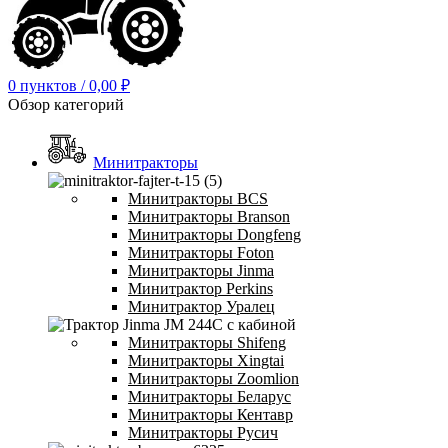
0
пунктов
/
0,00
₽
Обзор категорий
Минитракторы
Минитракторы BCS
Минитракторы Branson
Минитракторы Dongfeng
Минитракторы Foton
Минитракторы Jinma
Минитрактор Perkins
Минитрактор Уралец
Минитракторы Shifeng
Минитракторы Xingtai
Минитракторы Zoomlion
Минитракторы Беларус
Минитракторы Кентавр
Минитракторы Русич