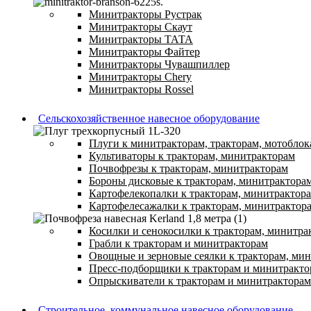
Минитракторы Рустрак
Минитракторы Скаут
Минитракторы ТАТА
Минитракторы Файтер
Минитракторы Чувашпиллер
Минитракторы Chery
Минитракторы Rossel
Сельскохозяйственное навесное оборудование
Плуги к минитракторам, тракторам, мотоблок
Культиваторы к тракторам, минитракторам
Почвофрезы к тракторам, минитракторам
Бороны дисковые к тракторам, минитрактора
Картофелекопалки к тракторам, минитрактор
Картофелесажалки к тракторам, минитрактор
Косилки и сенокосилки к тракторам, минитра
Грабли к тракторам и минитракторам
Овощные и зерновые сеялки к тракторам, ми
Пресс-подборщики к тракторам и минитракто
Опрыскиватели к тракторам и минитракторам
Строительное, коммунальное навесное оборудование