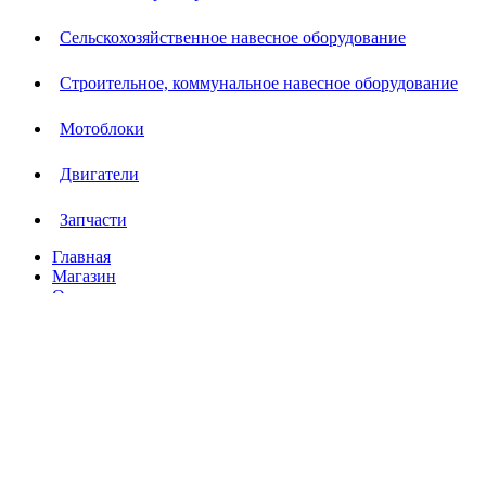
Сельскохозяйственное навесное оборудование
Строительное, коммунальное навесное оборудование
Мотоблоки
Двигатели
Запчасти
Главная
Магазин
О компании
Контакты
Список желаний
Сравнить
Корзина покупателя
Закрыть
Магазин
Список желаний
0
пунктов
Корзина