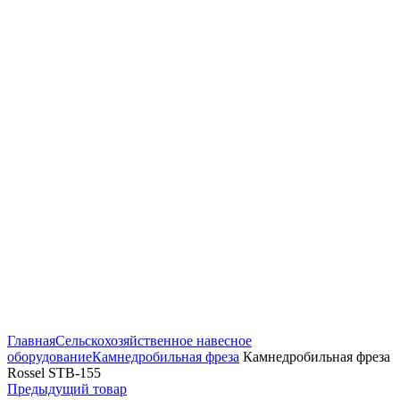
Нажмите, чтобы увеличить
Главная
Сельскохозяйственное навесное
оборудование
Камнедробильная фреза
Камнедробильная фреза
Rossel STB-155
Предыдущий товар