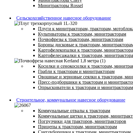
Минитракторы Chery
Минитракторы Rossel
Сельскохозяйственное навесное оборудование
Плуги к минитракторам, тракторам, мотоблок
Культиваторы к тракторам, минитракторам
Почвофрезы к тракторам, минитракторам
Бороны дисковые к тракторам, минитрактора
Картофелекопалки к тракторам, минитрактор
Картофелесажалки к тракторам, минитрактор
Косилки и сенокосилки к тракторам, минитра
Грабли к тракторам и минитракторам
Овощные и зерновые сеялки к тракторам, ми
Пресс-подборщики к тракторам и минитракто
Опрыскиватели к тракторам и минитракторам
Строительное, коммунальное навесное оборудование
Коммунальные отвалы к тракторам
Коммунальные щетки к тракторам, минитрак
Погрузчики для тракторов, минитракторов
Прицепы к тракторам, минитракторам
Снегоуборщики к тракторам, минитракторам