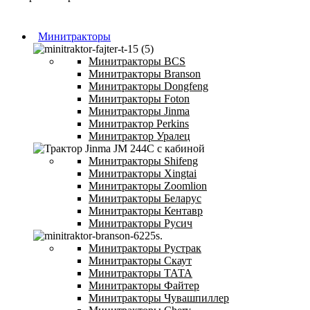
Минитракторы
Минитракторы BCS
Минитракторы Branson
Минитракторы Dongfeng
Минитракторы Foton
Минитракторы Jinma
Минитрактор Perkins
Минитрактор Уралец
Минитракторы Shifeng
Минитракторы Xingtai
Минитракторы Zoomlion
Минитракторы Беларус
Минитракторы Кентавр
Минитракторы Русич
Минитракторы Рустрак
Минитракторы Скаут
Минитракторы ТАТА
Минитракторы Файтер
Минитракторы Чувашпиллер