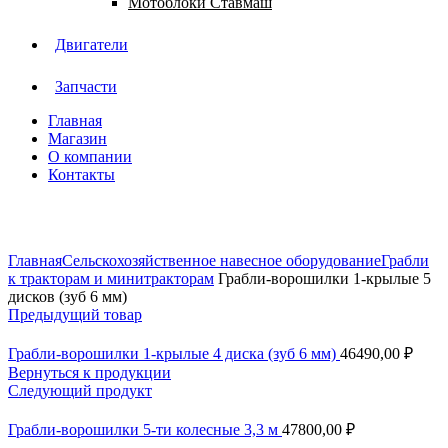
Мотоблоки Ставмаш
Двигатели
Запчасти
Главная
Магазин
О компании
Контакты
Нажмите, чтобы увеличить
Главная
Сельскохозяйственное навесное оборудование
Грабли
к тракторам и минитракторам
Грабли-ворошилки 1-крылые 5
дисков (зуб 6 мм)
Предыдущий товар
Грабли-ворошилки 1-крылые 4 диска (зуб 6 мм)
46490,00
₽
Вернуться к продукции
Следующий продукт
Грабли-ворошилки 5-ти колесные 3,3 м
47800,00
₽