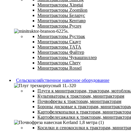
Минитракторы Xingtai
Минитракторы Zoomlion
Минитракторы Беларус
Минитракторы Кентавр
Минитракторы Русич
Минитракторы Рустрак
Минитракторы Скаут
Минитракторы ТАТА
Минитракторы Файтер
Минитракторы Чувашпиллер
Минитракторы Chery
Минитракторы Rossel
Сельскохозяйственное навесное оборудование
Плуги к минитракторам, тракторам, мотоблок
Культиваторы к тракторам, минитракторам
Почвофрезы к тракторам, минитракторам
Бороны дисковые к тракторам, минитрактора
Картофелекопалки к тракторам, минитрактор
Картофелесажалки к тракторам, минитрактор
Косилки и сенокосилки к тракторам, минитра