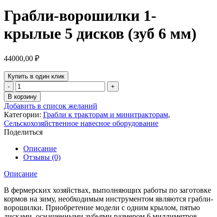
Грабли-ворошилки 1-
крылые 5 дисков (зуб 6 мм)
44000,00
₽
Купить в один клик
Количество
товара
В корзину
Грабли-
Добавить в список желаний
ворошилки
Категории:
Грабли к тракторам и минитракторам
,
1-
Сельскохозяйственное навесное оборудование
крылые
Поделиться
5
дисков
Описание
(зуб
Отзывы (0)
6
мм)
Описание
В фермерских хозяйствах, выполняющих работы по заготовке
кормов на зиму, необходимым инструментом являются грабли-
ворошилки. Приобретение модели с одним крылом, пятью
дисками, оснащенными зубьями размером 6 миллиметров,