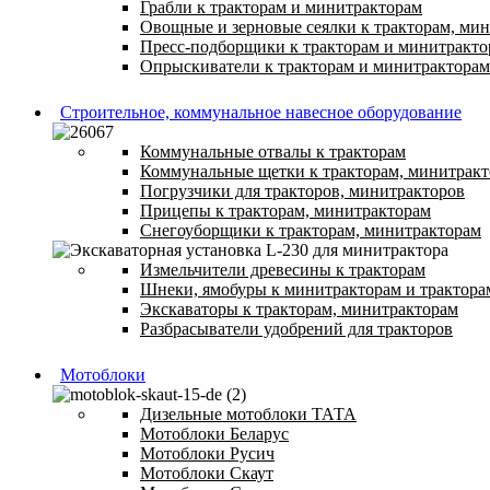
Грабли к тракторам и минитракторам
Овощные и зерновые сеялки к тракторам, ми
Пресс-подборщики к тракторам и минитракто
Опрыскиватели к тракторам и минитракторам
Строительное, коммунальное навесное оборудование
Коммунальные отвалы к тракторам
Коммунальные щетки к тракторам, минитрак
Погрузчики для тракторов, минитракторов
Прицепы к тракторам, минитракторам
Снегоуборщики к тракторам, минитракторам
Измельчители древесины к тракторам
Шнеки, ямобуры к минитракторам и трактора
Экскаваторы к тракторам, минитракторам
Разбрасыватели удобрений для тракторов
Мотоблоки
Дизельные мотоблоки ТАТА
Мотоблоки Беларус
Мотоблоки Русич
Мотоблоки Скаут