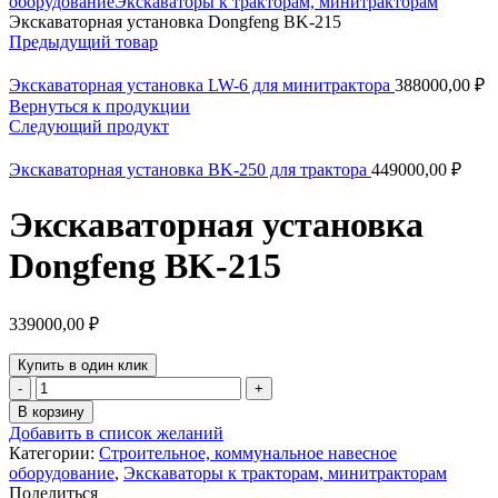
оборудование
Экскаваторы к тракторам, минитракторам
Экскаваторная установка Dongfeng BK-215
Предыдущий товар
Экскаваторная установка LW-6 для минитрактора
388000,00
₽
Вернуться к продукции
Следующий продукт
Экскаваторная установка BK-250 для трактора
449000,00
₽
Экскаваторная установка
Dongfeng BK-215
339000,00
₽
Купить в один клик
Количество
товара
В корзину
Экскаваторная
Добавить в список желаний
установка
Категории:
Строительное, коммунальное навесное
Dongfeng
оборудование
,
Экскаваторы к тракторам, минитракторам
BK-
Поделиться