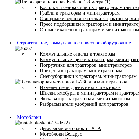
Косилки и сенокосилки к тракторам, минитра
Грабли к тракторам и минитракторам
Овощные и зерновые сеялки к тракторам, ми
Пресс-подборщики к тракторам и минитракто
Опрыскиватели к тракторам и минитракторам
Строительное, коммунальное навесное оборудование
Коммунальные отвалы к тракторам
Коммунальные щетки к тракторам, минитрак
Погрузчики для тракторов, минитракторов
Прицепы к тракторам, минитракторам
Снегоуборщики к тракторам, минитракторам
Измельчители древесины к тракторам
Шнеки, ямобуры к минитракторам и трактора
Экскаваторы к тракторам, минитракторам
Разбрасыватели удобрений для тракторов
Мотоблоки
Дизельные мотоблоки ТАТА
Мотоблоки Беларус