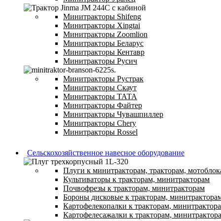
Минитракторы Shifeng
Минитракторы Xingtai
Минитракторы Zoomlion
Минитракторы Беларус
Минитракторы Кентавр
Минитракторы Русич
Минитракторы Рустрак
Минитракторы Скаут
Минитракторы ТАТА
Минитракторы Файтер
Минитракторы Чувашпиллер
Минитракторы Chery
Минитракторы Rossel
Сельскохозяйственное навесное оборудование
Плуги к минитракторам, тракторам, мотоблок
Культиваторы к тракторам, минитракторам
Почвофрезы к тракторам, минитракторам
Бороны дисковые к тракторам, минитрактора
Картофелекопалки к тракторам, минитрактор
Картофелесажалки к тракторам, минитрактор