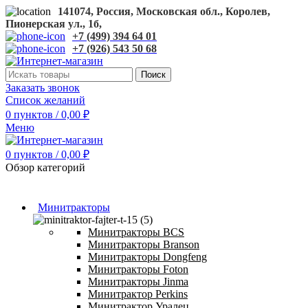
141074, Россия, Московская обл., Королев,
Пионерская ул., 1б,
+7 (499) 394 64 01
+7 (926) 543 50 68
Поиск
Заказать звонок
Список желаний
0
пунктов
/
0,00
₽
Меню
0
пунктов
/
0,00
₽
Обзор категорий
Минитракторы
Минитракторы BCS
Минитракторы Branson
Минитракторы Dongfeng
Минитракторы Foton
Минитракторы Jinma
Минитрактор Perkins
Минитрактор Уралец