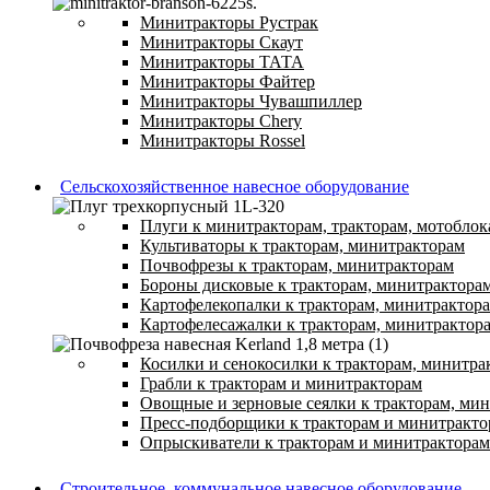
Минитракторы Рустрак
Минитракторы Скаут
Минитракторы ТАТА
Минитракторы Файтер
Минитракторы Чувашпиллер
Минитракторы Chery
Минитракторы Rossel
Сельскохозяйственное навесное оборудование
Плуги к минитракторам, тракторам, мотоблок
Культиваторы к тракторам, минитракторам
Почвофрезы к тракторам, минитракторам
Бороны дисковые к тракторам, минитрактора
Картофелекопалки к тракторам, минитрактор
Картофелесажалки к тракторам, минитрактор
Косилки и сенокосилки к тракторам, минитра
Грабли к тракторам и минитракторам
Овощные и зерновые сеялки к тракторам, ми
Пресс-подборщики к тракторам и минитракто
Опрыскиватели к тракторам и минитракторам
Строительное, коммунальное навесное оборудование