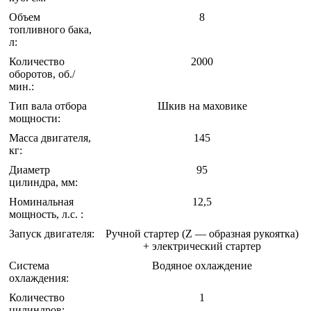
Объем
8
топливного бака,
л:
Количество
2000
оборотов, об./
мин.:
Тип вала отбора
Шкив на маховике
мощности:
Масса двигателя,
145
кг:
Диаметр
95
цилиндра, мм:
Номинальная
12,5
мощность, л.с. :
Запуск двигателя:
Ручной стартер (Z — образная рукоятка)
+ электрический стартер
Система
Водяное охлаждение
охлаждения:
Количество
1
цилиндров: