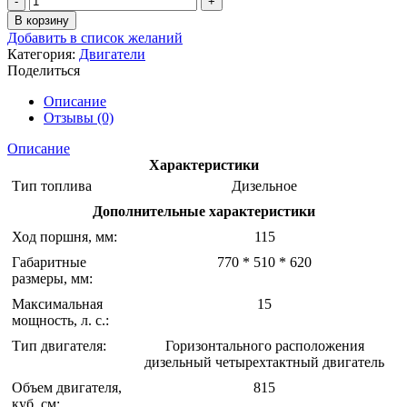
товара
В корзину
Дизельный
Добавить в список желаний
двигатель
Категория:
Двигатели
XT-
Поделиться
15
Описание
Отзывы (0)
Описание
Характеристики
Тип топлива
Дизельное
Дополнительные характеристики
Ход поршня, мм:
115
Габаритные
770 * 510 * 620
размеры, мм:
Максимальная
15
мощность, л. с.:
Тип двигателя:
Горизонтального расположения
дизельный четырехтактный двигатель
Объем двигателя,
815
куб. см: