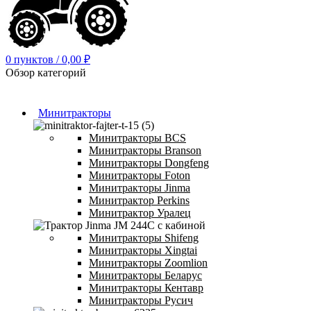
0
пунктов
/
0,00
₽
Обзор категорий
Минитракторы
Минитракторы BCS
Минитракторы Branson
Минитракторы Dongfeng
Минитракторы Foton
Минитракторы Jinma
Минитрактор Perkins
Минитрактор Уралец
Минитракторы Shifeng
Минитракторы Xingtai
Минитракторы Zoomlion
Минитракторы Беларус
Минитракторы Кентавр
Минитракторы Русич