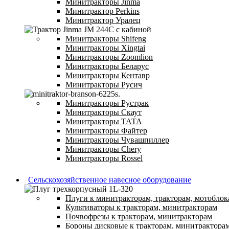
Минитракторы Jinma
Минитрактор Perkins
Минитрактор Уралец
Минитракторы Shifeng
Минитракторы Xingtai
Минитракторы Zoomlion
Минитракторы Беларус
Минитракторы Кентавр
Минитракторы Русич
Минитракторы Рустрак
Минитракторы Скаут
Минитракторы ТАТА
Минитракторы Файтер
Минитракторы Чувашпиллер
Минитракторы Chery
Минитракторы Rossel
Сельскохозяйственное навесное оборудование
Плуги к минитракторам, тракторам, мотоблок
Культиваторы к тракторам, минитракторам
Почвофрезы к тракторам, минитракторам
Бороны дисковые к тракторам, минитрактора