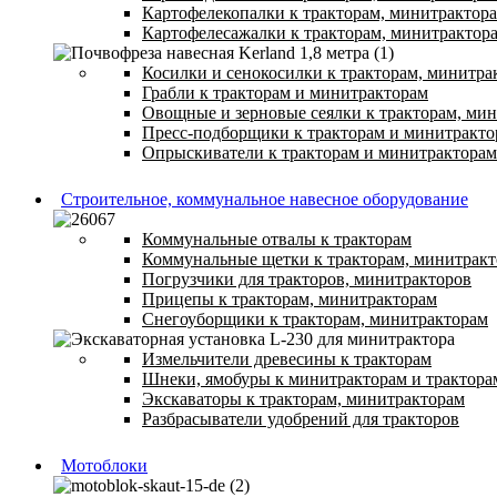
Картофелекопалки к тракторам, минитрактор
Картофелесажалки к тракторам, минитрактор
Косилки и сенокосилки к тракторам, минитра
Грабли к тракторам и минитракторам
Овощные и зерновые сеялки к тракторам, ми
Пресс-подборщики к тракторам и минитракто
Опрыскиватели к тракторам и минитракторам
Строительное, коммунальное навесное оборудование
Коммунальные отвалы к тракторам
Коммунальные щетки к тракторам, минитрак
Погрузчики для тракторов, минитракторов
Прицепы к тракторам, минитракторам
Снегоуборщики к тракторам, минитракторам
Измельчители древесины к тракторам
Шнеки, ямобуры к минитракторам и трактора
Экскаваторы к тракторам, минитракторам
Разбрасыватели удобрений для тракторов
Мотоблоки