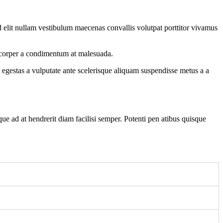
 elit nullam vestibulum maecenas convallis volutpat porttitor vivamus
amcorper a condimentum at malesuada.
egestas a vulputate ante scelerisque aliquam suspendisse metus a a
que ad at hendrerit diam facilisi semper. Potenti pen atibus quisque