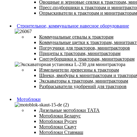
Овощные и зерновые сеялки к тракторам, ми
Пресс-подборщики к тракторам и минитракто
Опрыскиватели к тракторам и минитракторам
Строительное, коммунальное навесное оборудование
Коммунальные отвалы к тракторам
Коммунальные щетки к тракторам, минитрак
Погрузчики для тракторов, минитракторов
Прицепы к тракторам, минитракторам
Снегоуборщики к тракторам, минитракторам
Измельчители древесины к тракторам
Шнеки, ямобуры к минитракторам и трактора
Экскаваторы к тракторам, минитракторам
Разбрасыватели удобрений для тракторов
Мотоблоки
Дизельные мотоблоки ТАТА
Мотоблоки Беларус
Мотоблоки Русич
Мотоблоки Скаут
Мотоблоки Ставмаш