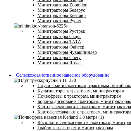
Минитракторы Zoomlion
Минитракторы Беларус
Минитракторы Кентавр
Минитракторы Русич
Минитракторы Рустрак
Минитракторы Скаут
Минитракторы ТАТА
Минитракторы Файтер
Минитракторы Чувашпиллер
Минитракторы Chery
Минитракторы Rossel
Сельскохозяйственное навесное оборудование
Плуги к минитракторам, тракторам, мотоблок
Культиваторы к тракторам, минитракторам
Почвофрезы к тракторам, минитракторам
Бороны дисковые к тракторам, минитрактора
Картофелекопалки к тракторам, минитрактор
Картофелесажалки к тракторам, минитрактор
Косилки и сенокосилки к тракторам, минитра
Грабли к тракторам и минитракторам