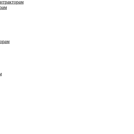
нитракторам
рам
торам
м