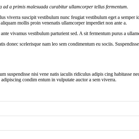
la ad a primis malesuada curabitur ullamcorper tellus fermentum.
s viverra suscipit vestibulum nunc feugiat vestibulum eget a semper id
c aliquam mollis proin venenatis ullamcorper imperdiet non ante a.
re ante vivamus vestibulum parturient sed. A sit fermentum purus a ull
atis donec scelerisque nam leo sem condimentum eu sociis. Suspendisse 
m suspendisse nisi vene natis iaculis ridiculus adipis cing habitasse ne
i adipiscing condim entum in vulputate auctor a sem viverra.