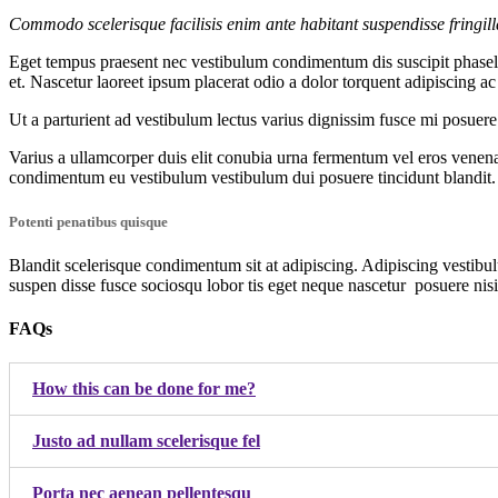
Commodo scelerisque facilisis enim ante habitant suspendisse fringil
Eget tempus praesent nec vestibulum condimentum dis suscipit phasellu
et. Nascetur laoreet ipsum placerat odio a dolor torquent adipiscing a
Ut a parturient ad vestibulum lectus varius dignissim fusce mi posue
Varius a ullamcorper duis elit conubia urna fermentum vel eros venen
condimentum eu vestibulum vestibulum dui posuere tincidunt blandit.
Potenti penatibus quisque
Blandit scelerisque condimentum sit at adipiscing. Adipiscing vestibulu
suspen disse fusce sociosqu lobor tis eget neque nascetur posuere nis
FAQs
How this can be done for me?
Justo ad nullam scelerisque fel
Porta nec aenean pellentesqu