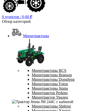
0
пунктов
/
0,00
₽
Обзор категорий
Минитракторы
Минитракторы BCS
Минитракторы Branson
Минитракторы Dongfeng
Минитракторы Foton
Минитракторы Jinma
Минитрактор Perkins
Минитрактор Уралец
Минитракторы Shifeng
Минитракторы Xingtai