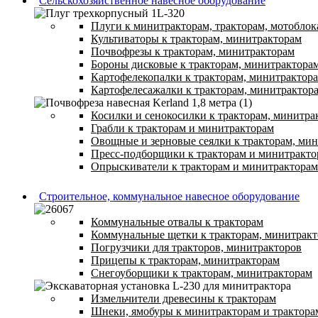
Сельскохозяйственное навесное оборудование
Плуги к минитракторам, тракторам, мотоблок
Культиваторы к тракторам, минитракторам
Почвофрезы к тракторам, минитракторам
Бороны дисковые к тракторам, минитрактора
Картофелекопалки к тракторам, минитрактор
Картофелесажалки к тракторам, минитрактор
Косилки и сенокосилки к тракторам, минитра
Грабли к тракторам и минитракторам
Овощные и зерновые сеялки к тракторам, ми
Пресс-подборщики к тракторам и минитракто
Опрыскиватели к тракторам и минитракторам
Строительное, коммунальное навесное оборудование
Коммунальные отвалы к тракторам
Коммунальные щетки к тракторам, минитрак
Погрузчики для тракторов, минитракторов
Прицепы к тракторам, минитракторам
Снегоуборщики к тракторам, минитракторам
Измельчители древесины к тракторам
Шнеки, ямобуры к минитракторам и трактора