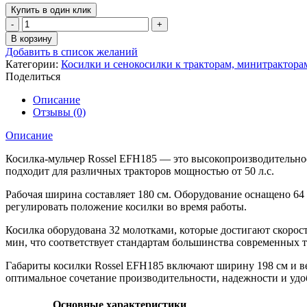
Купить в один клик
Количество
товара
В корзину
Косилка-
Добавить в список желаний
мульчер
Категории:
Косилки и сенокосилки к тракторам, минитрактора
Rossel
Поделиться
EFH185
Описание
Отзывы (0)
Описание
Косилка-мульчер Rossel EFH185 — это высокопроизводительное
подходит для различных тракторов мощностью от 50 л.с.
Рабочая ширина составляет 180 см. Оборудование оснащено 6
регулировать положение косилки во время работы.
Косилка оборудована 32 молотками, которые достигают скорост
мин, что соответствует стандартам большинства современных т
Габариты косилки Rossel EFH185 включают ширину 198 см и вес
оптимальное сочетание производительности, надежности и удо
Основные характеристики