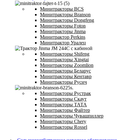
Минитракторы BCS
Минитракторы Branson
Минитракторы Dongfeng
Минитракторы Foton
Минитракторы Jinma
Минитрактор Perkins
Минитрактор Уралец
Минитракторы Shifeng
Минитракторы Xingtai
Минитракторы Zoomlion
Минитракторы Беларус
Минитракторы Кентавр
Минитракторы Русич
Минитракторы Рустрак
Минитракторы Скаут
Минитракторы ТАТА
Минитракторы Файтер
Минитракторы Чувашпиллер
Минитракторы Chery
Минитракторы Rossel