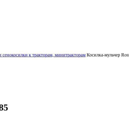
и сенокосилки к тракторам, минитракторам
Косилка-мульчер Ros
85