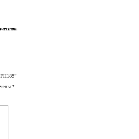
чества.
 EFH185”
ечены
*