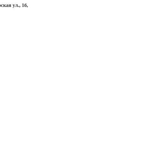
кая ул., 1б,