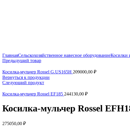
Нажмите, чтобы увеличить
Главная
Сельскохозяйственное навесное оборудование
Косилки 
Предыдущий товар
Косилка-мульчер Rossel G.US165H
209000,00
₽
Вернуться к продукции
Следующий продукт
Косилка-мульчер Rossel EF185
244130,00
₽
Косилка-мульчер Rossel EFH1
275050,00
₽